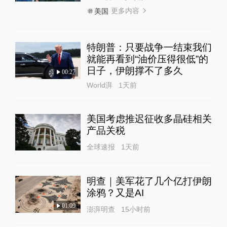
更多内容
美国
特朗普：只要战争一结束我们
就能再看到“油价压得很低”的
日子，伊朗撑不了多久
00:27
World湃
1天前
美国考虑推迟征收多晶硅相关
产品关税
全球速报
1天前
明查｜美军花了几个亿打伊朗
涂鸦？又是AI
01:09
澎湃明查
15小时前