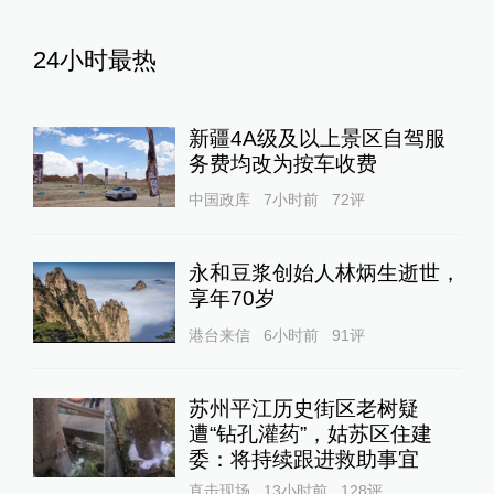
24小时最热
新疆4A级及以上景区自驾服
务费均改为按车收费
中国政库
7小时前
72
评
永和豆浆创始人林炳生逝世，
享年70岁
港台来信
6小时前
91
评
苏州平江历史街区老树疑
遭“钻孔灌药”，姑苏区住建
委：将持续跟进救助事宜
直击现场
13小时前
128
评