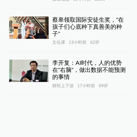
蔡皋领取国际安徒生奖，“在
孩子们心底种下真善美的种
子”
文化课
13小时前
62
评
李开复：AI时代，人的优势
在“右脑”，做出数据不能预测
的事情
财经上下游
17小时前
69
评