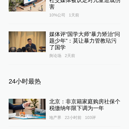
社交媒体被认定对儿童造成伤
害
10%公司
1天前
媒体评“国学大师”暴力矫治“问
题少年”：莫让暴力管教玷污
了国学
舆论场
2天前
24小时最热
北京：非京籍家庭购房社保个
税缴纳年限下调为一年
地产界
22小时前
103
评