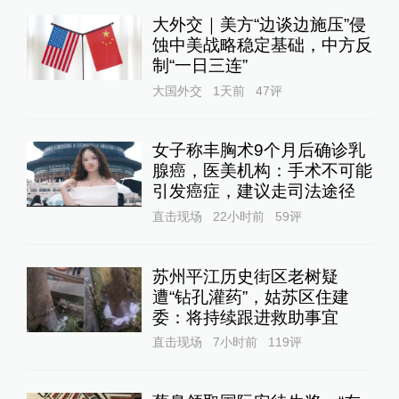
大外交｜美方“边谈边施压”侵
蚀中美战略稳定基础，中方反
制“一日三连”
大国外交
1天前
47
评
女子称丰胸术9个月后确诊乳
腺癌，医美机构：手术不可能
引发癌症，建议走司法途径
直击现场
22小时前
59
评
苏州平江历史街区老树疑
遭“钻孔灌药”，姑苏区住建
委：将持续跟进救助事宜
直击现场
7小时前
119
评