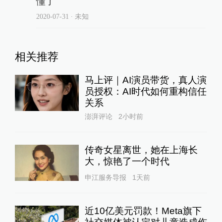
懂了
2020-07-31
∙ 未知
相关推荐
马上评｜AI演员带货，真人演
员授权：AI时代如何重构信任
关系
澎湃评论
2小时前
传奇女星离世，她在上海长
大，惊艳了一个时代
申江服务导报
1天前
近10亿美元罚款！Meta旗下