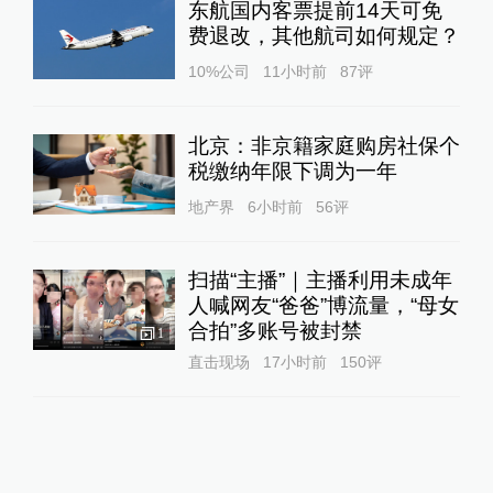
东航国内客票提前14天可免
费退改，其他航司如何规定？
10%公司
11小时前
87
评
北京：非京籍家庭购房社保个
税缴纳年限下调为一年
地产界
6小时前
56
评
扫描“主播”｜主播利用未成年
人喊网友“爸爸”博流量，“母女
合拍”多账号被封禁
1
直击现场
17小时前
150
评