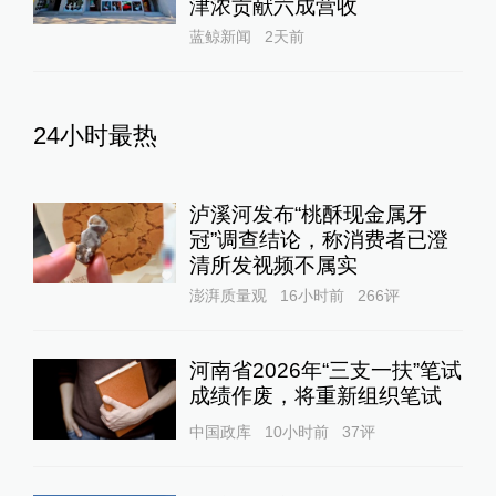
津浓贡献六成营收
蓝鲸新闻
2天前
24小时最热
泸溪河发布“桃酥现金属牙
冠”调查结论，称消费者已澄
清所发视频不属实
澎湃质量观
16小时前
266
评
河南省2026年“三支一扶”笔试
成绩作废，将重新组织笔试
中国政库
10小时前
37
评