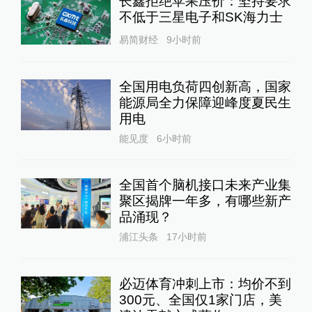
长鑫拒绝苹果压价：坚持要求
不低于三星电子和SK海力士
易简财经
9小时前
全国用电负荷四创新高，国家
能源局全力保障迎峰度夏民生
用电
能见度
6小时前
全国首个脑机接口未来产业集
聚区揭牌一年多，有哪些新产
品涌现？
浦江头条
17小时前
必迈体育冲刺上市：均价不到
300元、全国仅1家门店，美