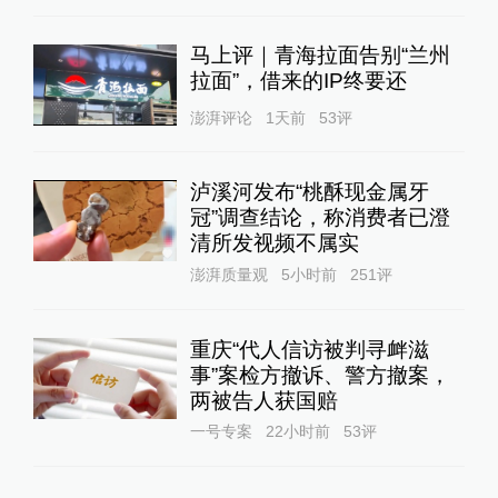
马上评｜青海拉面告别“兰州
拉面”，借来的IP终要还
澎湃评论
1天前
53
评
泸溪河发布“桃酥现金属牙
冠”调查结论，称消费者已澄
清所发视频不属实
澎湃质量观
5小时前
251
评
重庆“代人信访被判寻衅滋
事”案检方撤诉、警方撤案，
两被告人获国赔
一号专案
22小时前
53
评