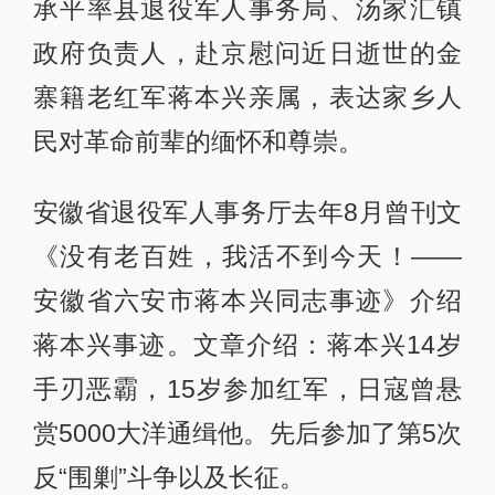
承平率县退役军人事务局、汤家汇镇
政府负责人，赴京慰问近日逝世的金
寨籍老红军蒋本兴亲属，表达家乡人
民对革命前辈的缅怀和尊崇。
安徽省退役军人事务厅去年8月曾刊文
《没有老百姓，我活不到今天！——
安徽省六安市蒋本兴同志事迹》介绍
蒋本兴事迹。文章介绍：蒋本兴14岁
手刃恶霸，15岁参加红军，日寇曾悬
赏5000大洋通缉他。先后参加了第5次
反“围剿”斗争以及长征。