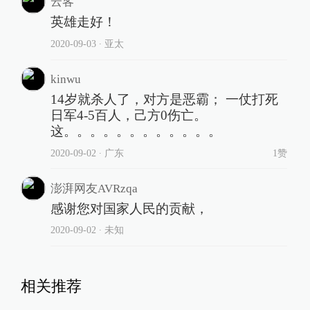
云客
英雄走好！
2020-09-03
∙ 亚太
kinwu
14岁就杀人了，对方是恶霸； 一仗打死
日军4-5百人，己方0伤亡。
这。。。。。。。。。。。。
2020-09-02
∙ 广东
1赞
澎湃网友AVRzqa
感谢您对国家人民的贡献，
2020-09-02
∙ 未知
相关推荐