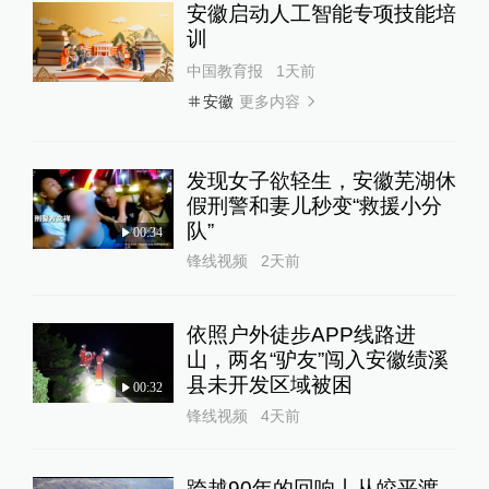
安徽启动人工智能专项技能培
训
中国教育报
1天前
更多内容
安徽
发现女子欲轻生，安徽芜湖休
假刑警和妻儿秒变“救援小分
队”
00:34
锋线视频
2天前
依照户外徒步APP线路进
山，两名“驴友”闯入安徽绩溪
县未开发区域被困
00:32
锋线视频
4天前
跨越90年的回响丨从皎平渡