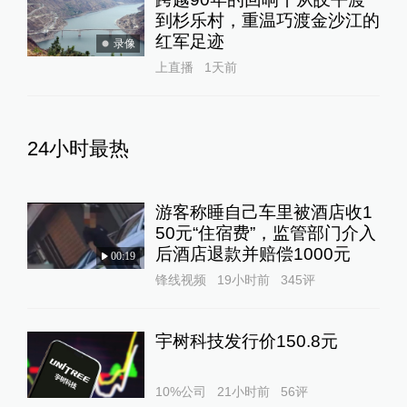
到杉乐村，重温巧渡金沙江的
红军足迹
录像
上直播
1天前
24小时最热
游客称睡自己车里被酒店收1
50元“住宿费”，监管部门介入
后酒店退款并赔偿1000元
00:19
锋线视频
19小时前
345
评
宇树科技发行价150.8元
10%公司
21小时前
56
评