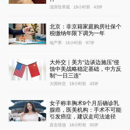
澎湃世界观
19小时前
43
评
北京：非京籍家庭购房社保个
税缴纳年限下调为一年
地产界
16小时前
97
评
大外交｜美方“边谈边施压”侵
蚀中美战略稳定基础，中方反
制“一日三连”
大国外交
18小时前
43
评
女子称丰胸术9个月后确诊乳
腺癌，医美机构：手术不可能
引发癌症，建议走司法途径
直击现场
16小时前
50
评