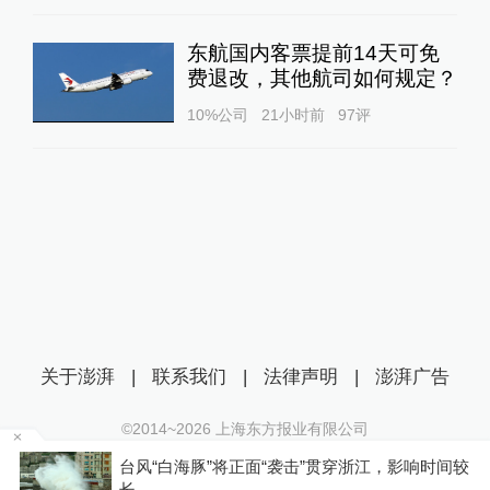
东航国内客票提前14天可免
费退改，其他航司如何规定？
10%公司
21小时前
97
评
关于澎湃
|
联系我们
|
法律声明
|
澎湃广告
©2014~
2026
上海东方报业有限公司
沪ICP证：沪B2-20170116 | 沪ICP备14003370号
区
台风“白海豚”将正面“袭击”贯穿浙江，影响时间较
互联网新闻信息服务许可证：31120170006
长