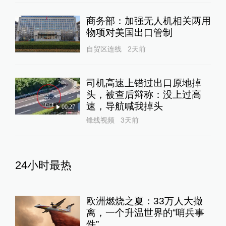
商务部：加强无人机相关两用
物项对美国出口管制
自贸区连线
2天前
司机高速上错过出口原地掉
头，被查后辩称：没上过高
速，导航喊我掉头
00:27
锋线视频
3天前
24小时最热
欧洲燃烧之夏：33万人大撤
离，一个升温世界的“哨兵事
件”