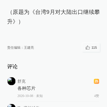
（原题为《台湾9月对大陆出口继续攀
升》）
责任编辑：
王建亮
115
评论
舒克
各种芯片
2020-10-08
∙ 未知
4赞