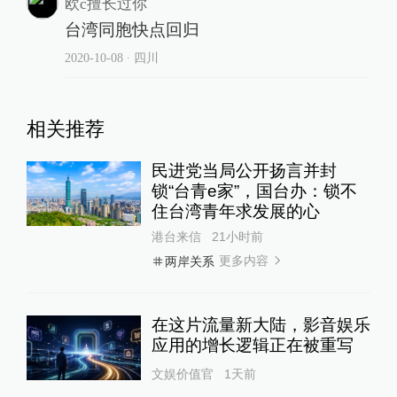
欧c擅长过你
台湾同胞快点回归
2020-10-08
∙ 四川
相关推荐
民进党当局公开扬言并封
锁“台青e家”，国台办：锁不
住台湾青年求发展的心
港台来信
21小时前
更多内容
两岸关系
在这片流量新大陆，影音娱乐
应用的增长逻辑正在被重写
文娱价值官
1天前