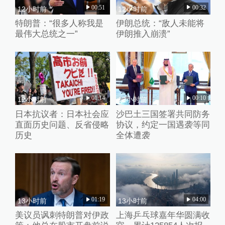
00:51
00:32
12小时前
12小时前
特朗普：“很多人称我是
伊朗总统：“敌人未能将
最伟大总统之一”
伊朗推入崩溃”
01:14
00:10
12小时前
13小时前
日本抗议者：日本社会应
沙巴土三国签署共同防务
直面历史问题、反省侵略
协议，约定一国遇袭等同
历史
全体遭袭
01:19
04:00
13小时前
13小时前
美议员讽刺特朗普对伊政
上海乒乓球嘉年华圆满收