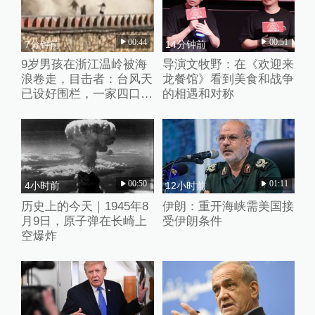
00:44
00:51
7分钟前
14分钟前
9岁男孩在浙江温岭被海
导演文牧野：在《欢迎来
浪卷走，目击者：台风天
龙餐馆》看到美食和战争
已设好围栏，一家四口翻
的相遇和对称
入时保安曾喊话劝阻
00:50
01:11
4小时前
12小时前
历史上的今天｜1945年8
伊朗：重开海峡需美国接
月9日，原子弹在长崎上
受伊朗条件
空爆炸