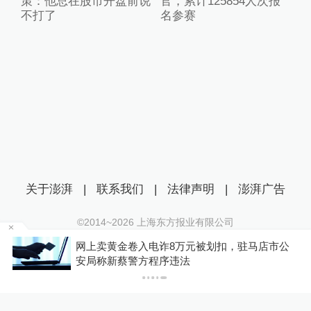
策：他总在股市开盘前说
官，累计125854人次报
不打了
名参赛
关于澎湃
|
联系我们
|
法律声明
|
澎湃广告
©2014~
2026
上海东方报业有限公司
沪ICP证：沪B2-20170116 | 沪ICP备14003370号
大
网上卖黄金卷入电诈8万元被划扣，驻马店市公
互联网新闻信息服务许可证：31120170006
安局称新蔡警方程序违法
沪公网安备 31010602000299号