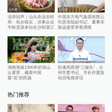
3天前
1天前
澎湃回声｜汕头农业农村
中国东方电气集团有限公
局：初步核实，涉事企业
司原党组副书记、董事宋
牛蛙货源来自长沙和湛江
致远接受审查调查
01:51
1天前
15小时前
湖南海拔1300米的深山
恰逢风雨潮“三碰头”，台
云雾里，藏着中国
州市委书记、市长作紧急
最“花”的民族
动员电视讲话
热门推荐