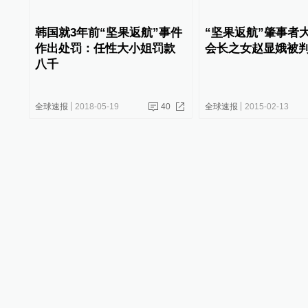
韩国就3年前“坚果返航”事件
“坚果返航”肇事者
作出处罚：任性大小姐罚款
会长之女赵显娥被判
八千
全球速报
2018-05-19
40
全球速报
2015-02-13