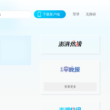
登录
下载客户端
无障碍
查看更多