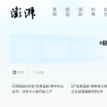
要
精
国
时
闻
选
际
事
#
赵
卡片
列表