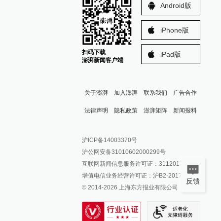
Android版
iPhone版
扫码下载
iPad版
澎湃新闻客户端
关于澎湃
加入澎湃
联系我们
广告合作
法律声明
隐私政策
澎湃矩阵
新闻报料
报料热线: 021-962866
澎湃新闻微博
沪ICP备14003370号
报料邮箱: news@thepaper.cn
澎湃新闻公众号
沪公网安备31010602000299号
澎湃新闻抖音号
互联网新闻信息服务许可证：31120170006
派生万物开放平台
增值电信业务经营许可证：沪B2-2017116
反馈
© 2014-
2026
上海东方报业有限公司
IP SHANGHAI
SIXTH TONE