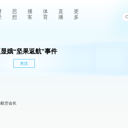
财
思
播
体
直
更
经
想
客
育
播
多
显娥“坚果返航”事件
关注