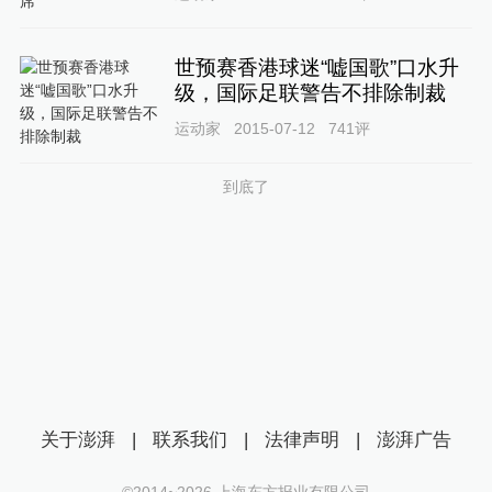
世预赛香港球迷“嘘国歌”口水升
级，国际足联警告不排除制裁
运动家
2015-07-12
741
评
到底了
关于澎湃
|
联系我们
|
法律声明
|
澎湃广告
©2014~
2026
上海东方报业有限公司