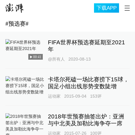
下载APP
#
预选赛
#
FIFA世界杯预选赛延期至2021
年
00:41
@所有人
2020-08-13
卡塔尔死磕一场比赛捞下15球，
国足小组出线形势变数陡增
运动家
2015-09-04
153
评
2018年世预赛抽签出炉：亚洲
与中北美及加勒比海争夺一席
运动家
2015-07-26
100
评