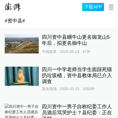
下载APP
#
资中县
#
四川资中县睏牛山更名御龙山5
年后，拟更名御牛山
中国政库
2026-05-14
47
评
四川一中学老师当学生面踩死猫
扔垃圾桶，资中县教体局已介入
调查
直击现场
2025-03-19
1058
评
四川资中一男子自称纪委工作人
员酒后骂哭护士？县纪委：正在