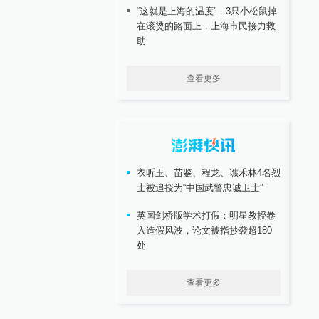
“这就是上海的温度”，3只小松鼠掉
在滚烫的路面上，上海市民接力救
助
查看更多
衣昕玉、苗鉴、程龙、谯禾林4名烈
士被追授为“中国武警忠诚卫士”
英国剑桥版学术打假：明星教授卷
入造假风波，论文被指抄袭超180
处
查看更多