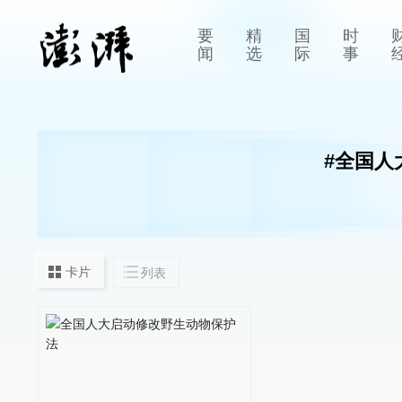
要
精
国
时
闻
选
际
事
#
全国人
卡片
列表