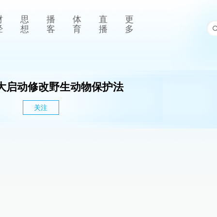
财
思
播
体
直
更
经
想
客
育
播
多
大启动修改野生动物保护法
关注