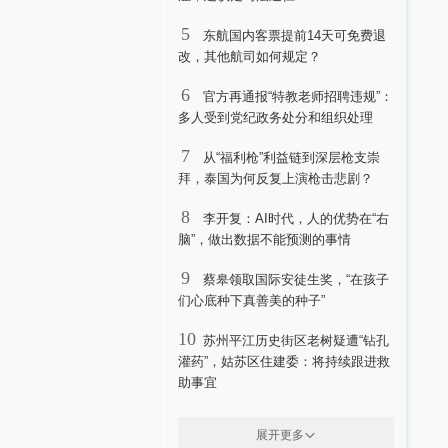
5
东航国内客票提前14天可免费退
改，其他航司如何规定？
6
官方再通报“特教老师招聘违规”：
多人受到党纪政务处分和组织处理
7
从“福利枪”利益链到深层枪支崇
拜，泰国为何反复上演枪击悲剧？
8
李开复：AI时代，人的优势在“右
脑”，做出数据不能预测的事情
9
蔡皋领取国际安徒生奖，“在孩子
们心底种下真善美的种子”
10
苏州平江历史街区老树疑遭“钻孔
灌药”，姑苏区住建委：将持续跟进救
助事宜
展开更多