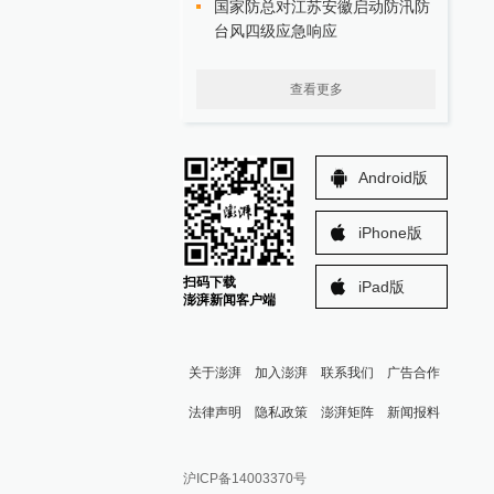
国家防总对江苏安徽启动防汛防
台风四级应急响应
查看更多
Android版
iPhone版
扫码下载
iPad版
澎湃新闻客户端
关于澎湃
加入澎湃
联系我们
广告合作
法律声明
隐私政策
澎湃矩阵
新闻报料
报料热线: 021-962866
澎湃新闻微博
沪ICP备14003370号
报料邮箱: news@thepaper.cn
澎湃新闻公众号