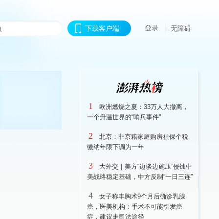
登录
下载客户端
无障碍
1
欧洲燃烧之夏：33万人大撤离，
一个升温世界的“哨兵事件”
2
北京：非京籍家庭购房社保个税
缴纳年限下调为一年
3
大外交｜美方“边谈边施压”侵蚀中
美战略稳定基础，中方反制“一日三连”
4
女子称丰胸术9个月后确诊乳腺
癌，医美机构：手术不可能引发癌
症，建议走司法途径