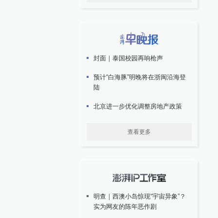
封面｜泰国校园再响枪声
预计“白海豚”明晚将在浙闽沿海登
陆
北京进一步优化调整房地产政策
查看更多
明查｜西澳小岛惊现“宇宙异象”？
实为网友的陈年恶作剧