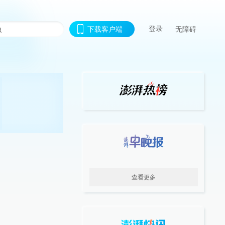
登录
下载客户端
无障碍
查看更多