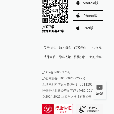
Android版
iPhone版
扫码下载
iPad版
澎湃新闻客户端
关于澎湃
加入澎湃
联系我们
广告合作
法律声明
隐私政策
澎湃矩阵
新闻报料
报料热线: 021-962866
澎湃新闻微博
沪ICP备14003370号
报料邮箱: news@thepaper.cn
澎湃新闻公众号
沪公网安备31010602000299号
澎湃新闻抖音号
互联网新闻信息服务许可证：31120170006
派生万物开放平台
增值电信业务经营许可证：沪B2-2017116
反馈
© 2014-
2026
上海东方报业有限公司
IP SHANGHAI
SIXTH TONE