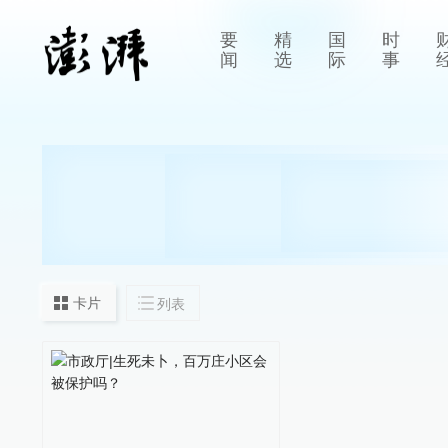
要
精
国
时
闻
选
际
事
卡片
列表