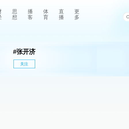
财
思
播
体
直
更
经
想
客
育
播
多
#
张开济
关注