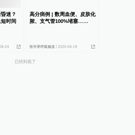
后昏迷？
高分病例 | 数周血便、皮肤化
血短时间
脓、支气管100%堵塞……
06-24
医学界呼吸频道
2020-04-19
已经到底了