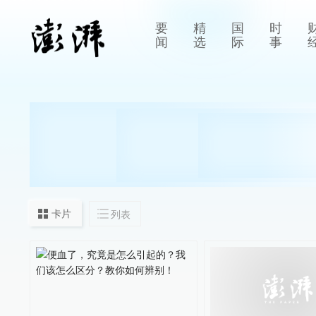
要
精
国
时
闻
选
际
事
卡片
列表