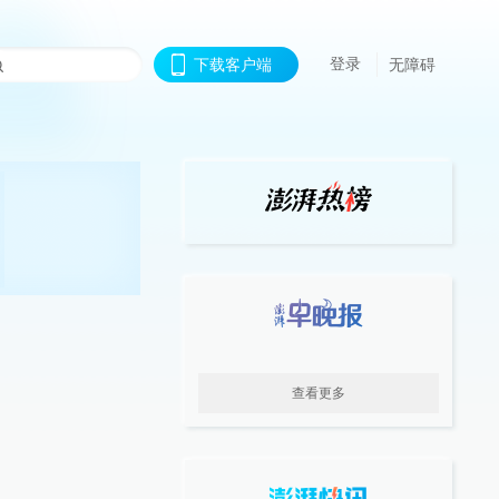
登录
下载客户端
无障碍
查看更多