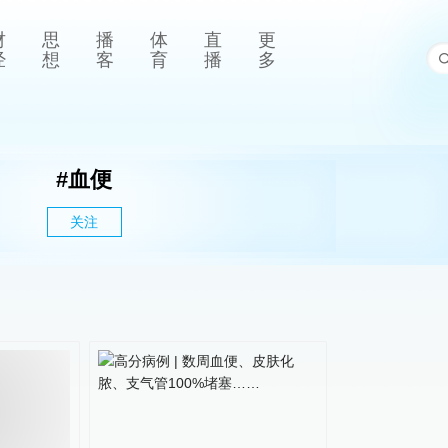
财
思
播
体
直
更
经
想
客
育
播
多
#
血便
关注