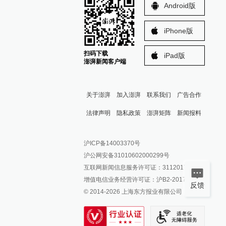
Android版
iPhone版
扫码下载
iPad版
澎湃新闻客户端
关于澎湃
加入澎湃
联系我们
广告合作
法律声明
隐私政策
澎湃矩阵
新闻报料
报料热线: 021-962866
澎湃新闻微博
沪ICP备14003370号
报料邮箱: news@thepaper.cn
澎湃新闻公众号
沪公网安备31010602000299号
澎湃新闻抖音号
互联网新闻信息服务许可证：31120170006
派生万物开放平台
增值电信业务经营许可证：沪B2-2017116
反馈
© 2014-
2026
上海东方报业有限公司
IP SHANGHAI
SIXTH TONE