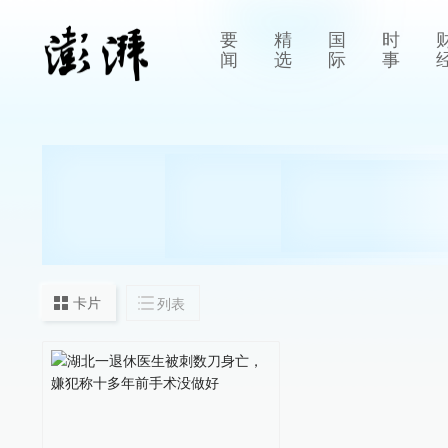
要
精
国
时
闻
选
际
事
卡片
列表