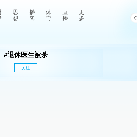
财
思
播
体
直
更
经
想
客
育
播
多
#
退休医生被杀
关注