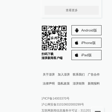
查看更多
Android版
iPhone版
扫码下载
iPad版
澎湃新闻客户端
关于澎湃
加入澎湃
联系我们
广告合作
法律声明
隐私政策
澎湃矩阵
新闻报料
报料热线: 021-962866
澎湃新闻微博
沪ICP备14003370号
报料邮箱: news@thepaper.cn
澎湃新闻公众号
沪公网安备31010602000299号
澎湃新闻抖音号
互联网新闻信息服务许可证：31120170006