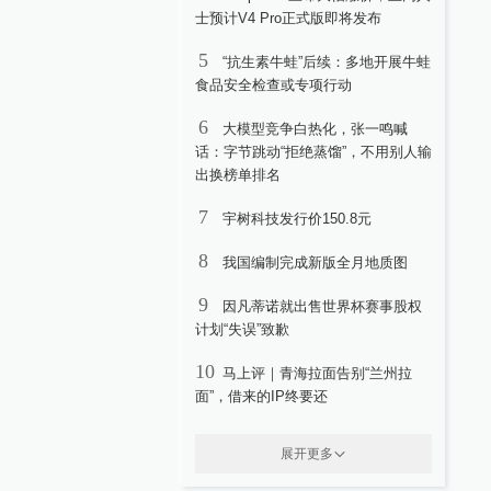
士预计V4 Pro正式版即将发布
5
“抗生素牛蛙”后续：多地开展牛蛙
食品安全检查或专项行动
6
大模型竞争白热化，张一鸣喊
话：字节跳动“拒绝蒸馏”，不用别人输
出换榜单排名
7
宇树科技发行价150.8元
8
我国编制完成新版全月地质图
9
因凡蒂诺就出售世界杯赛事股权
计划“失误”致歉
10
马上评｜青海拉面告别“兰州拉
面”，借来的IP终要还
展开更多