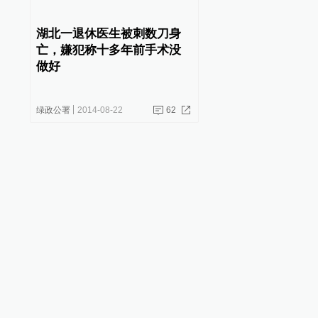
湖北一退休医生被刺数刀身
亡，嫌犯称十多年前手术没
做好
绿政公署
2014-08-22
62