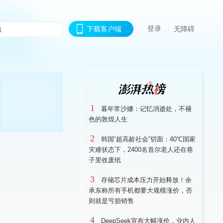
登录
下载客户端
无障碍
1
暮年常沙娜：记忆消逝处，不褪
色的敦煌人生
2
韩国“超高龄社会”切面：40℃国家
灾难状态下，2400名首尔老人还在巷
子里收废纸
3
存储芯片成本压力开始释放！余
承东称所有手机都要大规模涨价，否
则就是亏损销售
4
DeepSeek宣布大幅涨价，业内人