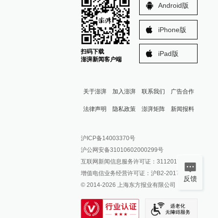
Android版
iPhone版
扫码下载
iPad版
澎湃新闻客户端
关于澎湃
加入澎湃
联系我们
广告合作
法律声明
隐私政策
澎湃矩阵
新闻报料
报料热线: 021-962866
澎湃新闻微博
沪ICP备14003370号
报料邮箱: news@thepaper.cn
澎湃新闻公众号
沪公网安备31010602000299号
澎湃新闻抖音号
互联网新闻信息服务许可证：31120170006
派生万物开放平台
增值电信业务经营许可证：沪B2-2017116
反馈
© 2014-
2026
上海东方报业有限公司
IP SHANGHAI
SIXTH TONE