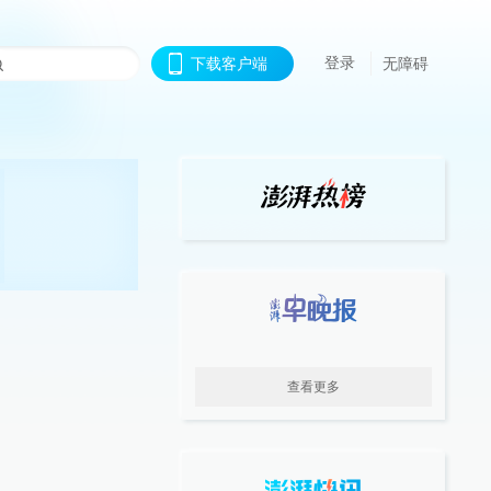
登录
下载客户端
无障碍
查看更多