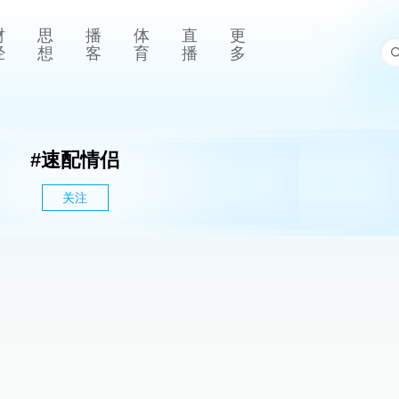
财
思
播
体
直
更
经
想
客
育
播
多
#
速配情侣
关注