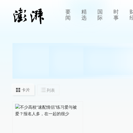
要
精
国
时
闻
选
际
事
卡片
列表