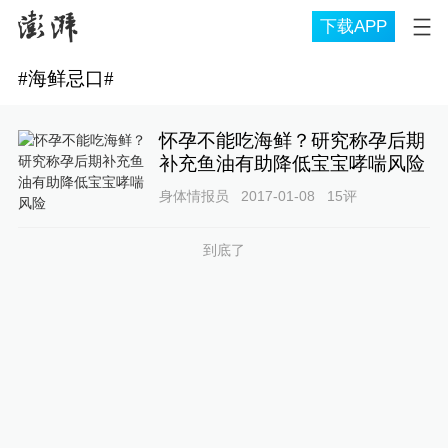
下载APP
#
海鲜忌口
#
怀孕不能吃海鲜？研究称孕后期
补充鱼油有助降低宝宝哮喘风险
身体情报员
2017-01-08
15
评
到底了