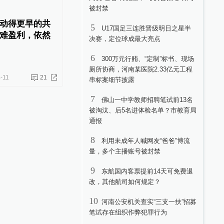
被封禁
动得更早的共
5
U17国足三连胜晋级明日之星半
难盈利，依然
决赛，定位球成最大亮点
6
300万元行贿、“定制”标书、现场
厕所协商，河南某医院2.33亿元工程
-11
21
串标案细节披露
7
佛山一中学教师招聘笔试前13名
被淘汰、后5名进体检名单？市教育局
通报
8
利用未成年人喊网友“爸爸”博流
量，多个主播账号被封禁
9
东航国内客票提前14天可免费退
改，其他航司如何规定？
10
河南公安机关查实“三支一扶”招募
笔试存在组织作弊犯罪行为