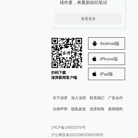
绩作废，将重新组织笔试
查看更多
Android版
iPhone版
扫码下载
iPad版
澎湃新闻客户端
关于澎湃
加入澎湃
联系我们
广告合作
法律声明
隐私政策
澎湃矩阵
新闻报料
报料热线: 021-962866
澎湃新闻微博
沪ICP备14003370号
报料邮箱: news@thepaper.cn
澎湃新闻公众号
沪公网安备31010602000299号
澎湃新闻抖音号