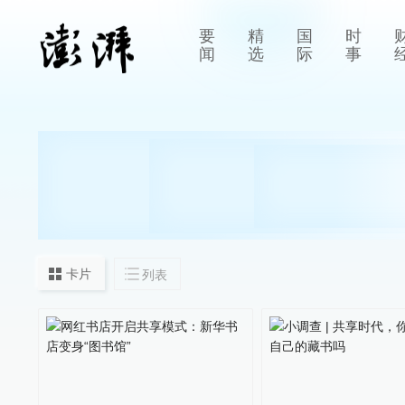
要
精
国
时
闻
选
际
事
卡片
列表