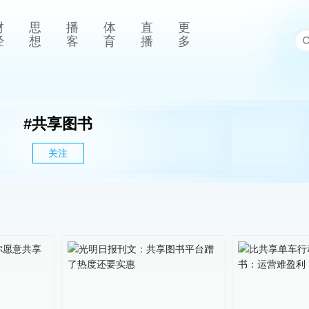
财
思
播
体
直
更
经
想
客
育
播
多
#
共享图书
关注