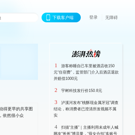
登录
下载客户端
无障碍
1
游客称睡自己车里被酒店收150
元“住宿费”，监管部门介入后酒店退款
并赔偿1000元
2
宇树科技发行价150.8元
3
泸溪河发布“桃酥现金属牙冠”调查
结论，称消费者已澄清所发视频不属
实
4
扫描“主播”｜主播利用未成年人喊
网友“爸爸”博流量，“母女合拍”多账号