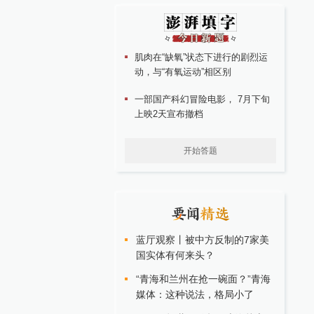
肌肉在“缺氧”状态下进行的剧烈运
动，与“有氧运动”相区别
一部国产科幻冒险电影， 7月下旬
上映2天宣布撤档
开始答题
蓝厅观察丨被中方反制的7家美
国实体有何来头？
“青海和兰州在抢一碗面？”青海
媒体：这种说法，格局小了