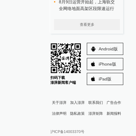
8月9日运营开始起，上海轨交
全网络地面高架区段限速运行
查看更多
Android版
iPhone版
扫码下载
iPad版
澎湃新闻客户端
关于澎湃
加入澎湃
联系我们
广告合作
法律声明
隐私政策
澎湃矩阵
新闻报料
报料热线: 021-962866
澎湃新闻微博
沪ICP备14003370号
报料邮箱: news@thepaper.cn
澎湃新闻公众号