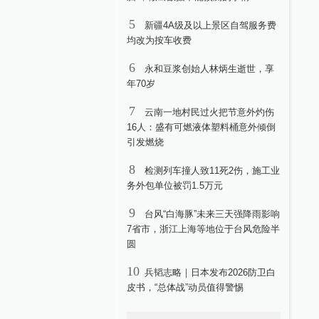
5
新疆4A级及以上景区自驾服务费
均改为按车收费
6
永和豆浆创始人林炳生逝世，享
年70岁
7
云南一地村民过火把节意外灼伤
16人：盛有可燃液体塑料桶意外倾倒
引发燃烧
8
检测列车撞人致11死2伤，施工业
务外包单位被罚1.5万元
9
台风“白海豚”未来三天强降雨影响
7省市，浙江上海等地位于台风危险半
圆
10
兵韬志略｜日本发布2026防卫白
皮书，“总体战”动员值得警惕