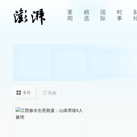
要
精
国
时
闻
选
际
事
卡片
列表