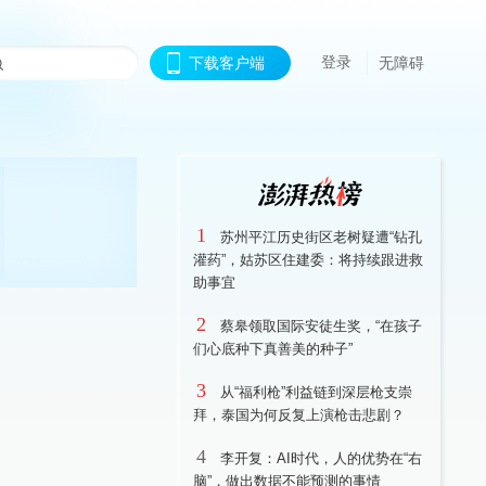
登录
下载客户端
无障碍
1
苏州平江历史街区老树疑遭“钻孔
灌药”，姑苏区住建委：将持续跟进救
助事宜
2
蔡皋领取国际安徒生奖，“在孩子
们心底种下真善美的种子”
3
从“福利枪”利益链到深层枪支崇
拜，泰国为何反复上演枪击悲剧？
4
李开复：AI时代，人的优势在“右
脑”，做出数据不能预测的事情