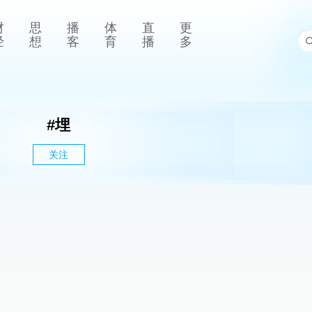
财
思
播
体
直
更
经
想
客
育
播
多
#
埋
关注