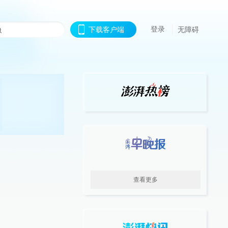
登录
下载客户端
无障碍
查看更多