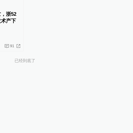
，浙52
技术产下
91
已经到底了