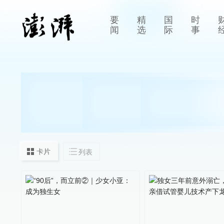
要
精
国
时
闻
选
际
事
卡片
列表