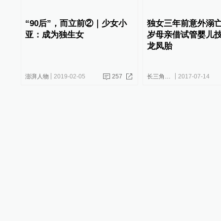
“90后”，而立前②｜少女小
独女三年前意外溺亡
亚：成为独生女
岁母亲借试管婴儿
龙凤胎
澎湃人物
2019-02-05
257
长三角政商
2017-07-14