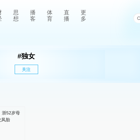
财
思
播
体
直
更
经
想
客
育
播
多
#
独女
关注