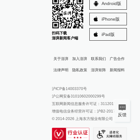
Android版
iPhone版
扫码下载
iPad版
澎湃新闻客户端
关于澎湃
加入澎湃
联系我们
广告合作
法律声明
隐私政策
澎湃矩阵
新闻报料
报料热线: 021-962866
澎湃新闻微博
沪ICP备14003370号
报料邮箱: news@thepaper.cn
澎湃新闻公众号
沪公网安备31010602000299号
澎湃新闻抖音号
互联网新闻信息服务许可证：31120170006
派生万物开放平台
增值电信业务经营许可证：沪B2-2017116
反馈
© 2014-
2026
上海东方报业有限公司
IP SHANGHAI
SIXTH TONE