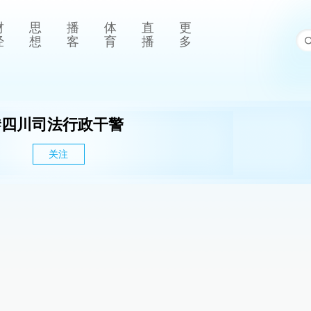
财
思
播
体
直
更
经
想
客
育
播
多
#
四川司法行政干警
关注