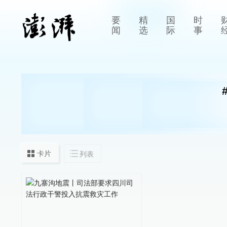
要
精
国
时
闻
选
际
事
卡片
列表