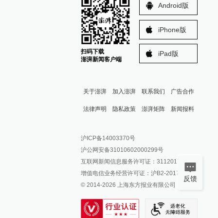
Android版
iPhone版
扫码下载
iPad版
澎湃新闻客户端
关于澎湃
加入澎湃
联系我们
广告合作
法律声明
隐私政策
澎湃矩阵
新闻报料
报料热线: 021-962866
澎湃新闻微博
沪ICP备14003370号
报料邮箱: news@thepaper.cn
澎湃新闻公众号
沪公网安备31010602000299号
澎湃新闻抖音号
互联网新闻信息服务许可证：31120170006
派生万物开放平台
增值电信业务经营许可证：沪B2-2017116
反馈
© 2014-
2026
上海东方报业有限公司
IP SHANGHAI
SIXTH TONE