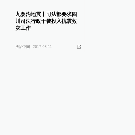
九寨沟地震丨司法部要求四
川司法行政干警投入抗震救
灾工作
法治中国
2017-08-11