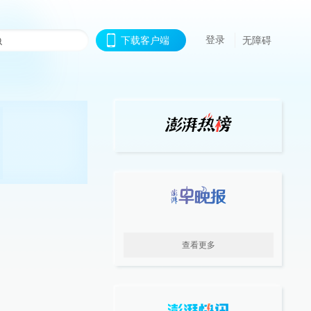
登录
下载客户端
无障碍
查看更多