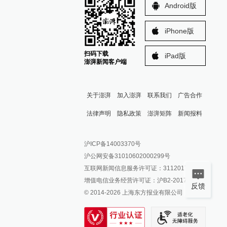
Android版
iPhone版
扫码下载
iPad版
澎湃新闻客户端
关于澎湃
加入澎湃
联系我们
广告合作
法律声明
隐私政策
澎湃矩阵
新闻报料
报料热线: 021-962866
澎湃新闻微博
沪ICP备14003370号
报料邮箱: news@thepaper.cn
澎湃新闻公众号
沪公网安备31010602000299号
澎湃新闻抖音号
互联网新闻信息服务许可证：31120170006
派生万物开放平台
增值电信业务经营许可证：沪B2-2017116
反馈
© 2014-
2026
上海东方报业有限公司
IP SHANGHAI
SIXTH TONE