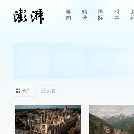
要
精
国
时
闻
选
际
事
卡片
列表