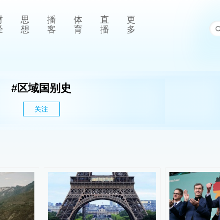
财
思
播
体
直
更
经
想
客
育
播
多
#
区域国别史
关注