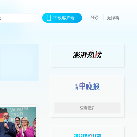
登录
下载客户端
无障碍
查看更多