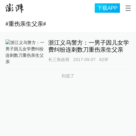
下载APP
#
重伤亲生父亲
#
浙江义乌警方：一男子因儿女学
费纠纷连刺数刀重伤亲生父亲
长三角政商
2017-09-07
62
评
到底了