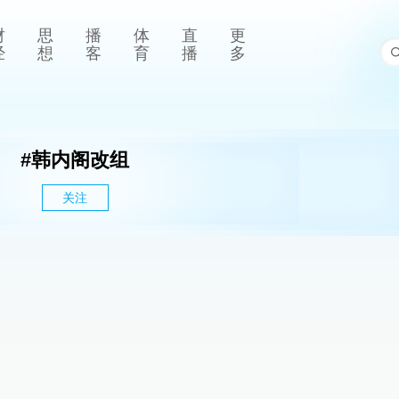
财
思
播
体
直
更
经
想
客
育
播
多
#
韩内阁改组
关注