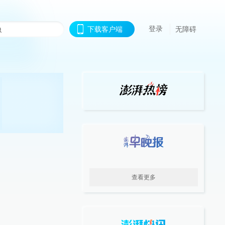
登录
下载客户端
无障碍
查看更多