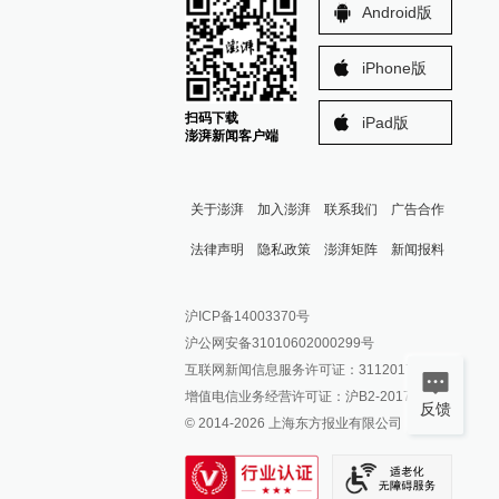
Android版
iPhone版
扫码下载
iPad版
澎湃新闻客户端
关于澎湃
加入澎湃
联系我们
广告合作
法律声明
隐私政策
澎湃矩阵
新闻报料
报料热线: 021-962866
澎湃新闻微博
沪ICP备14003370号
报料邮箱: news@thepaper.cn
澎湃新闻公众号
沪公网安备31010602000299号
澎湃新闻抖音号
互联网新闻信息服务许可证：31120170006
派生万物开放平台
增值电信业务经营许可证：沪B2-2017116
反馈
© 2014-
2026
上海东方报业有限公司
IP SHANGHAI
SIXTH TONE