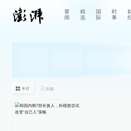
要
精
国
时
闻
选
际
事
卡片
列表