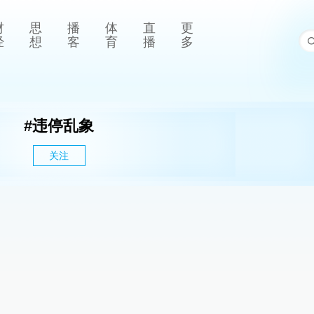
财
思
播
体
直
更
经
想
客
育
播
多
#
违停乱象
关注