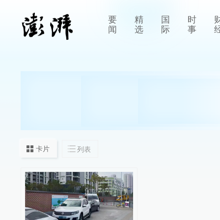
要
精
国
时
闻
选
际
事
卡片
列表