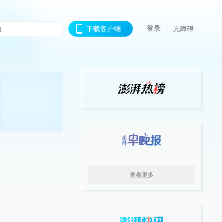
登录
下载客户端
无障碍
查看更多