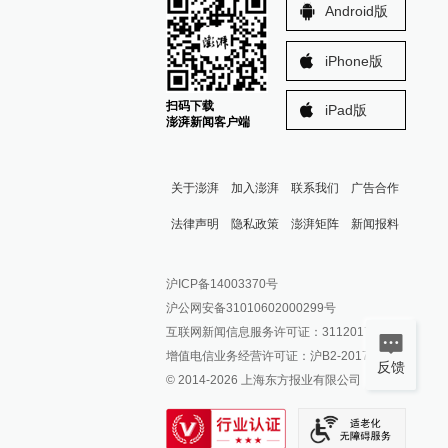
Android版
iPhone版
扫码下载
iPad版
澎湃新闻客户端
关于澎湃
加入澎湃
联系我们
广告合作
法律声明
隐私政策
澎湃矩阵
新闻报料
报料热线: 021-962866
澎湃新闻微博
沪ICP备14003370号
报料邮箱: news@thepaper.cn
澎湃新闻公众号
沪公网安备31010602000299号
澎湃新闻抖音号
互联网新闻信息服务许可证：31120170006
派生万物开放平台
增值电信业务经营许可证：沪B2-2017116
反馈
© 2014-
2026
上海东方报业有限公司
IP SHANGHAI
SIXTH TONE