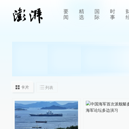
要
精
国
时
闻
选
际
事
卡片
列表