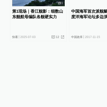
1
第1现场｜香江舰影：细数山
中国海军首次派舰
东舰航母编队各舰硬实力
度洋海军论坛多边
快看
2025-07-03
12
中国政库
2017-11-15