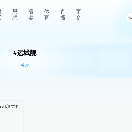
财
思
播
体
直
更
经
想
客
育
播
多
#
运城舰
关注