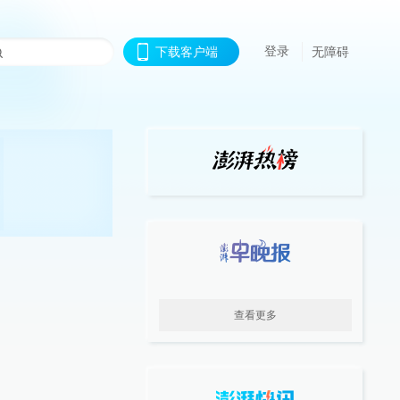
登录
下载客户端
无障碍
查看更多