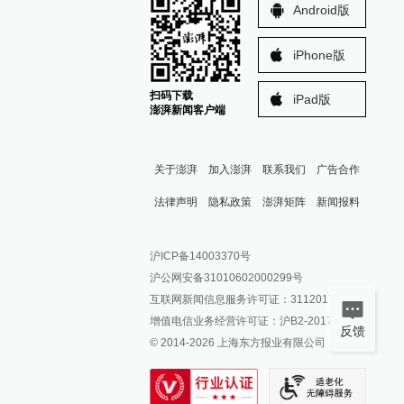
Android版
iPhone版
扫码下载
iPad版
澎湃新闻客户端
关于澎湃
加入澎湃
联系我们
广告合作
法律声明
隐私政策
澎湃矩阵
新闻报料
报料热线: 021-962866
澎湃新闻微博
沪ICP备14003370号
报料邮箱: news@thepaper.cn
澎湃新闻公众号
沪公网安备31010602000299号
澎湃新闻抖音号
互联网新闻信息服务许可证：31120170006
派生万物开放平台
增值电信业务经营许可证：沪B2-2017116
反馈
© 2014-
2026
上海东方报业有限公司
IP SHANGHAI
SIXTH TONE