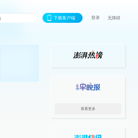
登录
下载客户端
无障碍
查看更多