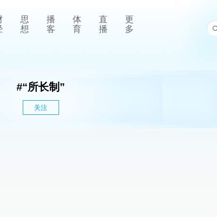
财
思
播
体
直
更
经
想
客
育
播
多
#
“所长制”
关注