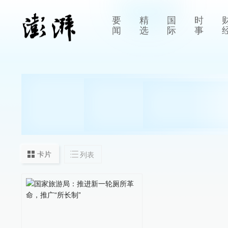
要
精
国
时
闻
选
际
事
卡片
列表