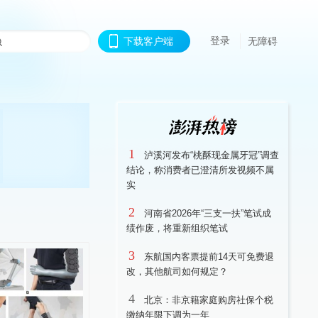
登录
下载客户端
无障碍
1
泸溪河发布“桃酥现金属牙冠”调查
结论，称消费者已澄清所发视频不属
实
2
河南省2026年“三支一扶”笔试成
绩作废，将重新组织笔试
3
东航国内客票提前14天可免费退
改，其他航司如何规定？
4
北京：非京籍家庭购房社保个税
缴纳年限下调为一年