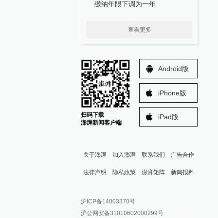
缴纳年限下调为一年
查看更多
Android版
iPhone版
扫码下载
iPad版
澎湃新闻客户端
关于澎湃
加入澎湃
联系我们
广告合作
法律声明
隐私政策
澎湃矩阵
新闻报料
报料热线: 021-962866
澎湃新闻微博
沪ICP备14003370号
报料邮箱: news@thepaper.cn
澎湃新闻公众号
沪公网安备31010602000299号
澎湃新闻抖音号