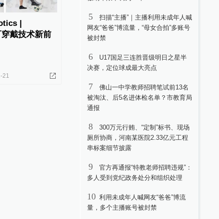
5
扫描“主播”｜主播利用未成年人喊
tics |
网友“爸爸”博流量，“母女合拍”多账号
t：可穿戴技术新前
被封禁
6
U17国足三连胜晋级明日之星半
决赛，定位球成最大亮点
-21
7
佛山一中学教师招聘笔试前13名
被淘汰、后5名进体检名单？市教育局
通报
8
300万元行贿、“定制”标书、现场
厕所协商，河南某医院2.33亿元工程
串标案细节披露
9
官方再通报“特教老师招聘违规”：
多人受到党纪政务处分和组织处理
10
利用未成年人喊网友“爸爸”博流
量，多个主播账号被封禁