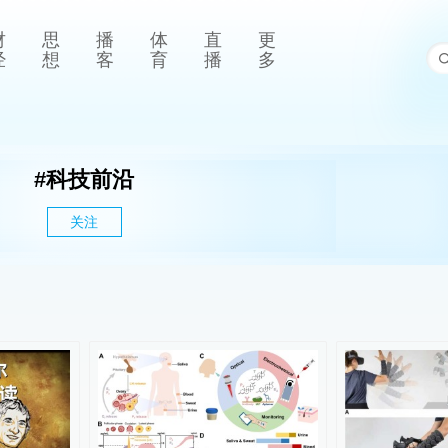
财
思
播
体
直
更
经
想
客
育
播
多
#
科技前沿
关注