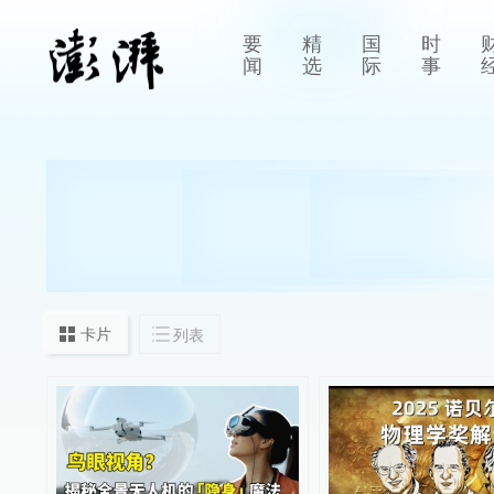
要
精
国
时
闻
选
际
事
卡片
列表