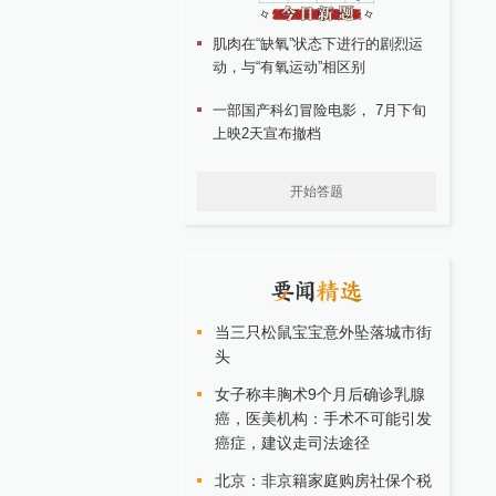
肌肉在“缺氧”状态下进行的剧烈运
动，与“有氧运动”相区别
一部国产科幻冒险电影， 7月下旬
上映2天宣布撤档
开始答题
当三只松鼠宝宝意外坠落城市街
头
女子称丰胸术9个月后确诊乳腺
癌，医美机构：手术不可能引发
癌症，建议走司法途径
北京：非京籍家庭购房社保个税