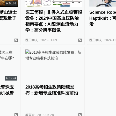
08:01
“崂山道士
医工简报 | 非侵入式血糖警报
Science Robo
宏观量子
设备；2024中国高血压防治
Haptikni
指南要点；AI监测血流动力
沿
学；高分辨率图像
医工学人
2025-01-09
医工学人
2024-12
12:24
大臂珠玉
2018高考招生政策陆续发
的机械臂
布：新增专业瞄准科技前沿
教育家
2018-05-28