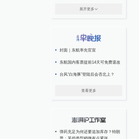
展开更多
封面｜东航率先官宣
东航国内客票提前14天可免费退改
台风“白海豚”登陆后会否北上？
查看更多
弹药充足为何还要追加库存？特朗
普：某些类型稍微有点紧张