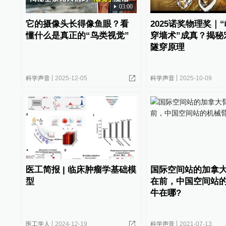
03:00
它的摄像头长得像鱼眼？看
2025诺奖物理奖｜
懂什么是真正的“鸟类视觉”
穿墙术”成真？揭秘
隧穿原理
科学声音
2025-12-05
科学声音
2025-10-09
医工简报 | 临床肿瘤学基础模
国际空间站的加拿
型
在前，中国空间站
牛在哪?
医工学人
2024-12-19
科学声音
2021-07-13