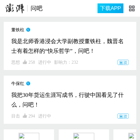
问吧
下载APP
董铁柱
我是北师香港浸会大学副教授董铁柱，魏晋名
士有着怎样的“快乐哲学”，问吧！
思想
258
进行中
影响力：
232
牛保红
我把30年货运生涯写成书，行驶中国看见了什
么，问吧！
目击
294
进行中