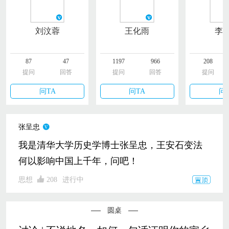
刘汶蓉
王化雨
李
87
47
1197
966
208
提问
回答
提问
回答
提问
问TA
问TA
问
张呈忠
我是清华大学历史学博士张呈忠，王安石变法
何以影响中国上千年，问吧！
思想
208
进行中
圆桌