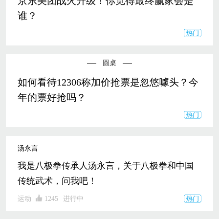
京东美团战火升级！你觉得最终赢家会是
谁？
圆桌
如何看待12306称加价抢票是忽悠噱头？今
年的票好抢吗？
汤永言
我是八极拳传承人汤永言，关于八极拳和中国
传统武术，问我吧！
运动
1245
进行中