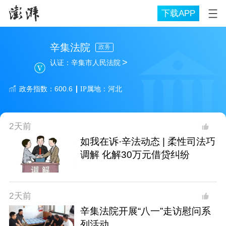
下载APP
辛集法院
政务
>
认证：
辛集市人民法院
政务
指数：
600.6
IP属地：
河北
2天前
如我在诉·辛法动态 | 柔性司法巧
调解 化解30万元借贷纠纷
2天前
辛集法院开展“八一”走访慰问系
列活动