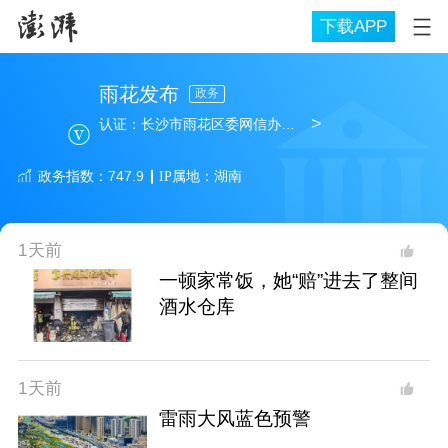
下载APP
雨花发布
政务
>
认证：
长沙市雨花区委网信办、区融媒体中心官方澎湃号
政务
指数：
747.9
IP属地：
湖南
1天前
一顿家常饭，她“赔”进去了整间
酒水仓库
1天前
雷雨大风蓝色预警