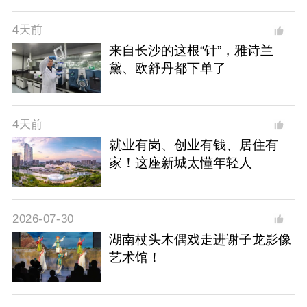
4天前
来自长沙的这根“针”，雅诗兰
黛、欧舒丹都下单了
4天前
就业有岗、创业有钱、居住有
家！这座新城太懂年轻人
2026-07-30
湖南杖头木偶戏走进谢子龙影像
艺术馆！