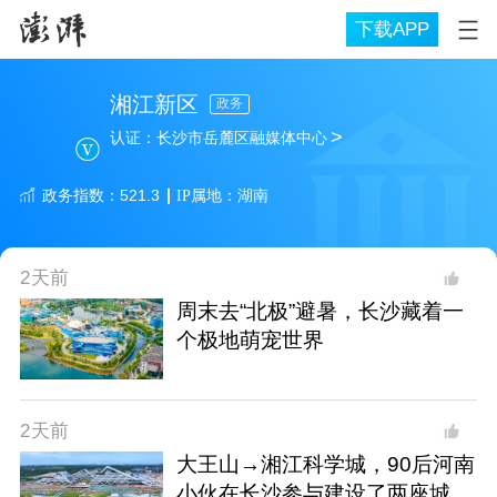
下载APP
湘江新区
政务
>
认证：
长沙市岳麓区融媒体中心
政务
指数：
521.3
IP属地：
湖南
2天前
周末去“北极”避暑，长沙藏着一
个极地萌宠世界
2天前
大王山→湘江科学城，90后河南
小伙在长沙参与建设了两座城