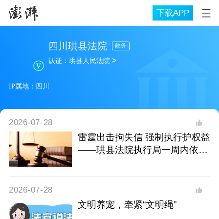
下载APP
四川珙县法院
政务
>
认证：
珙县人民法院
IP属地：
四川
2026-07-28
雷霆出击拘失信 强制执行护权益
——珙县法院执行局一周内依法
拘留四名被执行人
2026-07-28
文明养宠，牵紧“文明绳”