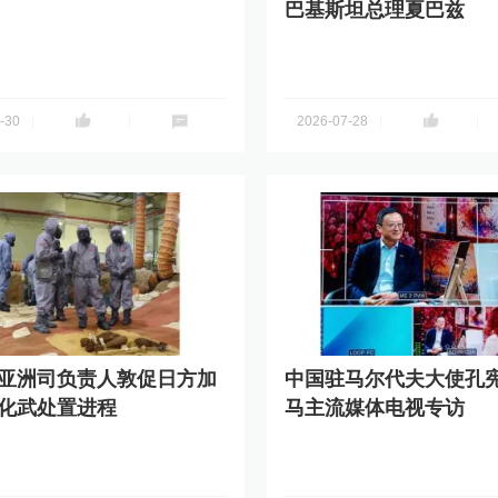
巴基斯坦总理夏巴兹
分享到
-30
2026-07-28
亚洲司负责人敦促日方加
中国驻马尔代夫大使孔
化武处置进程
马主流媒体电视专访
分享到