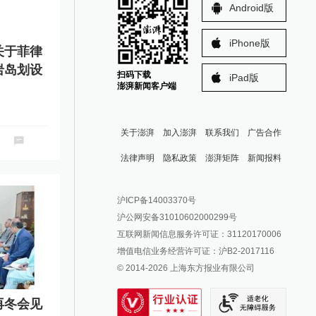
Android版
iPhone版
关于菲律
岩岛划设
扫码下载
iPad版
澎湃新闻客户端
关于澎湃
加入澎湃
联系我们
广告合作
法律声明
隐私政策
澎湃矩阵
新闻报料
报料热线: 021-962866
澎湃新闻微博
沪ICP备14003370号
报料邮箱: news@thepaper.cn
澎湃新闻公众号
沪公网安备31010602000299号
澎湃新闻抖音号
互联网新闻信息服务许可证：31120170006
派生万物开放平台
增值电信业务经营许可证：沪B2-2017116
© 2014-
2026
上海东方报业有限公司
IP SHANGHAI
SIXTH TONE
再冬会见