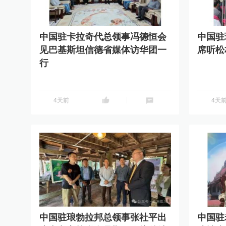
中国驻卡拉奇代总领事冯德恒会
中国驻
见巴基斯坦信德省媒体访华团一
席听松
行
分享到
分享到
4天前
4天
中国驻琅勃拉邦总领事张社平出
中国驻