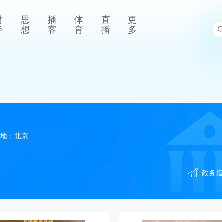
财
思
播
体
直
更
经
想
客
育
播
多
属地：
北京
政务指