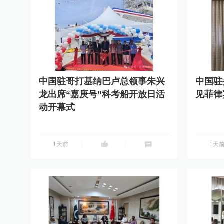
中国驻哥打基纳巴卢总领事朱兴
中国驻
龙出席“嘉庚号”科考船开放日活
见菲律
动开幕式
分享到
分享到
1天前
1天