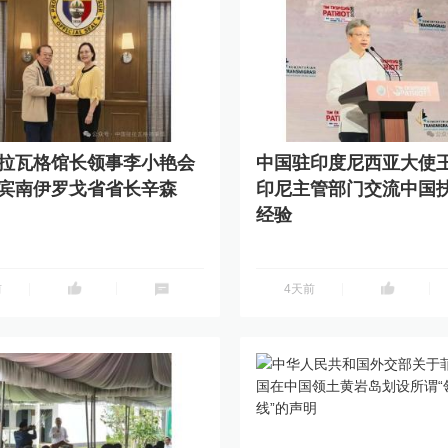
拉瓦格馆长领事李小艳会
中国驻印度尼西亚大使
宾南伊罗戈省省长辛森
印尼主管部门交流中国
经验
分享到
前
4天前