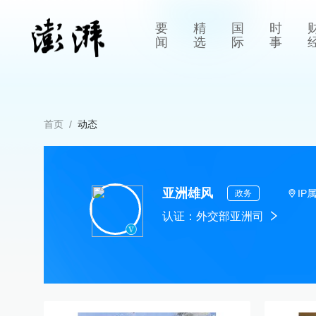
要
精
国
时
闻
选
际
事
首页
/
动态
亚洲雄风
IP
政务
认证：
外交部亚洲司