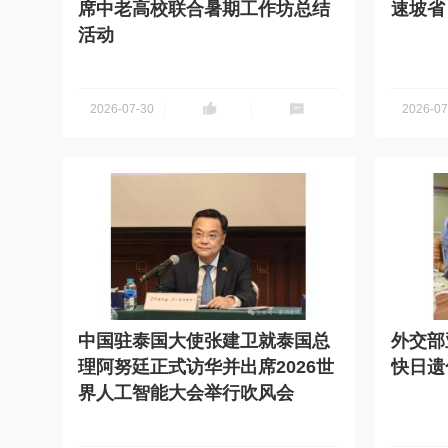
席中老高校联合暑期工作坊总结
速坡省
活动
分享到
分享到
2026-07-30
2026-07
中国驻泰国大使张建卫就泰国总
外交部
理阿努廷正式访华并出席2026世
快日遗
界人工智能大会举行吹风会
分享到
分享到