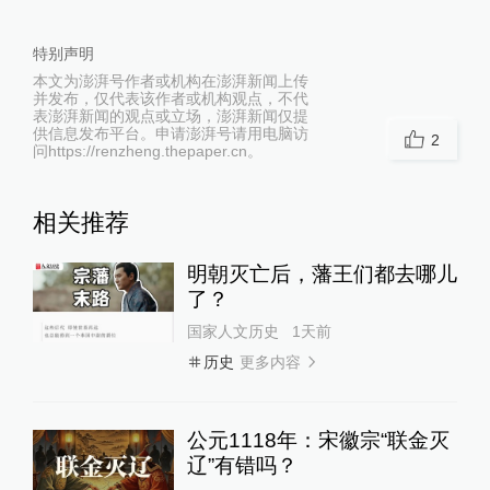
特别声明
本文为澎湃号作者或机构在澎湃新闻上传
并发布，仅代表该作者或机构观点，不代
表澎湃新闻的观点或立场，澎湃新闻仅提
供信息发布平台。申请澎湃号请用电脑访
2
问https://renzheng.thepaper.cn。
相关推荐
明朝灭亡后，藩王们都去哪儿
了？
国家人文历史
1天前
更多内容
历史
公元1118年：宋徽宗“联金灭
辽”有错吗？