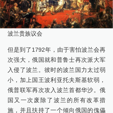
波兰贵族议会
但是到了1792年，由于害怕波兰会再
次强大，俄国就和普鲁士再次派大军
入侵了波兰。彼时的波兰国力太过弱
小，加上国王波利亚托夫斯基软弱，
俄普联军再次攻入波兰首都华沙。俄
国又一次废除了波兰的所有改革措
施，并且扶持了一个倾向俄国的傀儡