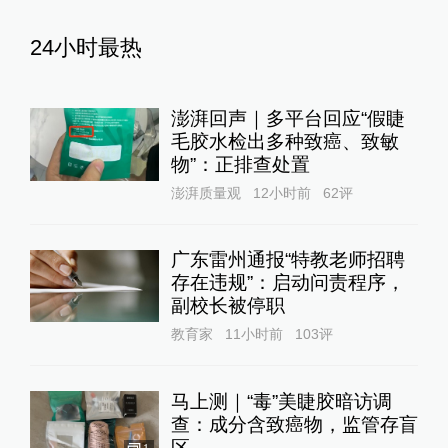
24小时最热
澎湃回声｜多平台回应“假睫
毛胶水检出多种致癌、致敏
物”：正排查处置
澎湃质量观
12小时前
62
评
广东雷州通报“特教老师招聘
存在违规”：启动问责程序，
副校长被停职
教育家
11小时前
103
评
马上测｜“毒”美睫胶暗访调
查：成分含致癌物，监管存盲
区