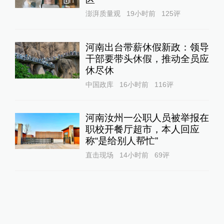
1
澎湃质量观
19小时前
125
评
河南出台带薪休假新政：领导
干部要带头休假，推动全员应
休尽休
中国政库
16小时前
116
评
河南汝州一公职人员被举报在
职校开餐厅超市，本人回应
称“是给别人帮忙”
直击现场
14小时前
69
评