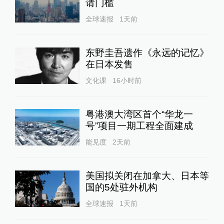
请门槛
全球速报
1天前
东野圭吾遗作《永远的记忆》
在日本发售
文化课
16小时前
粤港澳大湾区首个“华龙一
号”项目一期工程全面建成
能见度
2天前
美国拟关闭在加拿大、日本等
国的5处驻外机构
全球速报
1天前