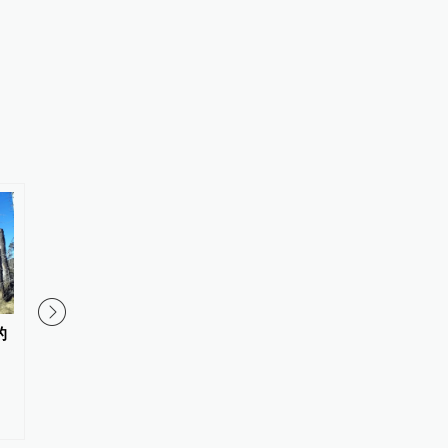
的
爱彼迎：第二季度净利润约8.16
“10连板”后爱丽家居
亿美元，同比增长27%
荡：收购标的估值半年
成