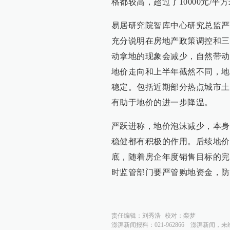
格都较高，超过了10000元/
易居研究院智库中心研究总监严
充分说明在房地产政策调控和三
动拿地的现象会减少，自然带动
地价走向和上半年截然不同，地
稳定。包括近期部分热点城市土
有助于地价的进一步降温。
严跃进称，地价泡沫减少，本身
稳健都有积极的作用。后续地价
底，随着房企年度销售目标的完
时监管部门要严管购地资金，防
责任编辑：
刘秀浩
校对：
栾梦
澎湃新闻报料：021-962866
澎湃新闻，未