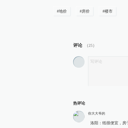
#
地价
#
房价
#
楼市
评论
（
25
）
热评论
你大大爷的
洛阳：纸很便宜，房