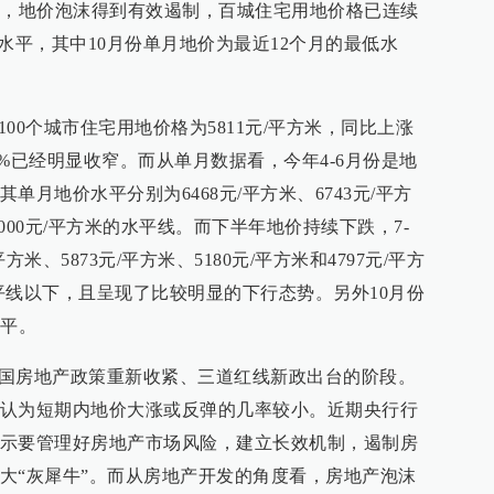
当，地价泡沫得到有效遏制，百城住宅用地价格已连续
的水平，其中10月份单月地价为最近12个月的最低水
100个城市住宅用地价格为5811元/平方米，同比上涨
6.9%已经明显收窄。而从单月数据看，今年4-6月份是地
月地价水平分别为6468元/平方米、6743元/平方
6000元/平方米的水平线。而下半年地价持续下跌，7-
方米、5873元/平方米、5180元/平方米和4797元/平方
水平线以下，且呈现了比较明显的下行态势。另外10月份
水平。
是全国房地产政策重新收紧、三道红线新政出台的阶段。
认为短期内地价大涨或反弹的几率较小。近期央行行
示要管理好房地产市场风险，建立长效机制，遏制房
大“灰犀牛”。而从房地产开发的角度看，房地产泡沫