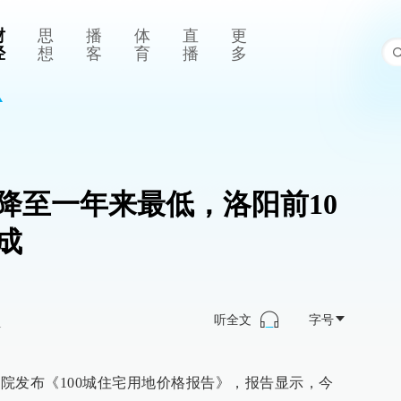
财
思
播
体
直
更
经
想
客
育
播
多
降至一年来最低，洛阳前10
成
听全文
字号
>
究院发布《100城住宅用地价格报告》，报告显示，今