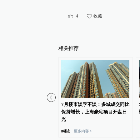
4
收藏
相关推荐
连板”后爱丽家居股价剧烈震
7月楼市淡季不淡：多城成交同比
购标的估值半年多涨近五
保持增长，上海豪宅项目开盘日
光
#
楼市
更多内容 >