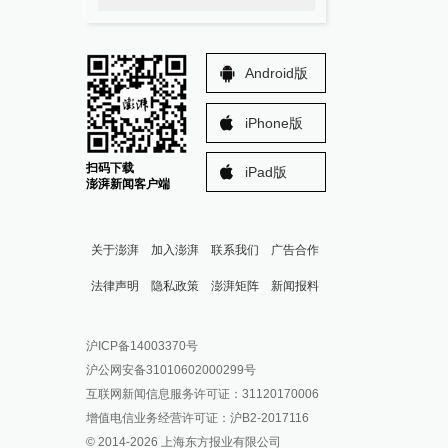
Android版
iPhone版
扫码下载
iPad版
澎湃新闻客户端
关于澎湃
加入澎湃
联系我们
广告合作
法律声明
隐私政策
澎湃矩阵
新闻报料
报料热线: 021-962866
澎湃新闻微博
沪ICP备14003370号
报料邮箱: news@thepaper.cn
澎湃新闻公众号
沪公网安备31010602000299号
澎湃新闻抖音号
互联网新闻信息服务许可证：31120170006
派生万物开放平台
增值电信业务经营许可证：沪B2-2017116
© 2014-
2026
上海东方报业有限公司
IP SHANGHAI