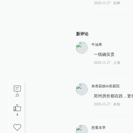
2020-11-27
∙ 吉林
新评论
牛油果
一线确实贵
2020-11-27
∙ 上海
叁叁菇娘de前庭院
25
郑州房价都在跌，更
2020-11-27
∙ 未知
4
想看东早