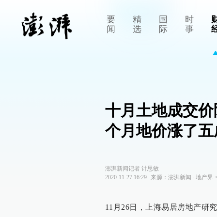
要
精
国
时
闻
选
际
事
十月土地成交价
个月地价涨了五
澎湃新闻记者 计思敏
2020-11-27 16:29
来源：
澎湃新闻
∙
地产界
11月26日，上海易居房地产研