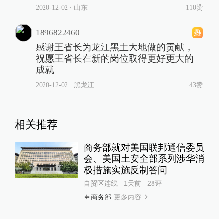
2020-12-02
∙ 山东
110赞
1896822460
感谢王省长为龙江黑土大地做的贡献，
祝愿王省长在新的岗位取得更好更大的
成就
2020-12-02
∙ 黑龙江
43赞
相关推荐
商务部就对美国联邦通信委员
会、美国土安全部系列涉华消
极措施实施反制答问
自贸区连线
1天前
28
评
更多内容
商务部