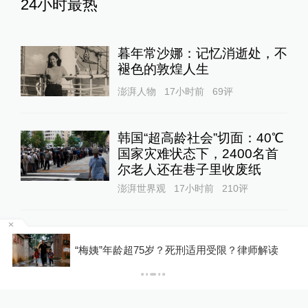
24小时最热
暮年常沙娜：记忆消逝处，不
褪色的敦煌人生
澎湃人物
17小时前
69
评
韩国“超高龄社会”切面：40℃
国家灾难状态下，2400名首
尔老人还在巷子里收废纸
澎湃世界观
17小时前
210
评
存储芯片成本压力开始释放！
罕
余承东称所有手机都要大规模
“梅姨”年龄超75岁？死刑适用受限？律师解读
涨价，否则就是亏损销售
10%公司
14小时前
56
评