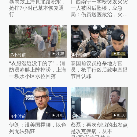
暴雨致上海真北路积水，
广西南宁一学校突发火灾
抢排7小时已基本恢复通
一人被困后坠楼，应急
行
局：伤员送医救治，火灾
处置完毕
01:39
01:45
7小时前
4小时前
“衣服湿透没干的了”，消
泰国前议员枪杀地方官
防员赤膊上阵排涝，上海
员，枪手行凶后致电直播
一积水小区水位回落
节目认罪
01:01
01:00
4小时前
5小时前
伊朗：没美国撑腰，以色
蔡磊：再次创业的出发点
列无法猖狂
是攻克疾病，从不