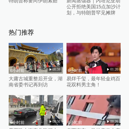
特朗普称要向伊朗索赔
新闻蒸馏器｜内塔尼亚胡
公开拒绝美国15点加沙计
划，与特朗普罕见摊牌
热门推荐
00:59
01:20
6小时前
6小时前
大庸古城重整后开业，湖
易烊千玺，最年轻金鸡百
南省委书记再到访
花双料男主角！
00:50
00:26
6小时前
6小时前