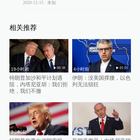
2020-12-15
∙ 未知
相关推荐
00:38
01:01
19小时前
4小时前
特朗普加沙和平计划遇
伊朗：没美国撑腰，以色
阻，内塔尼亚胡：我们拒
列无法猖狂
绝，我们不撤
2小时前
17小时前