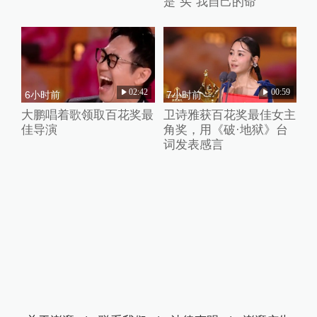
是“买”我自己的命
02:42
00:59
6小时前
7小时前
大鹏唱着歌领取百花奖最
卫诗雅获百花奖最佳女主
佳导演
角奖，用《破·地狱》台
词发表感言