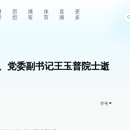
财
思
播
体
直
更
经
想
客
育
播
多
、党委副书记王玉普院士逝
字号
>