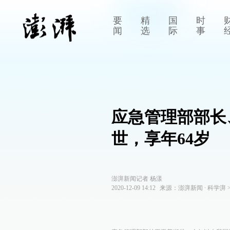
要
精
国
时
闻
选
际
事
应急管理部部长
世，享年64岁
澎湃新闻记者 杨漾
2020-12-09 14:12
来源：
澎湃新闻
∙
科学湃