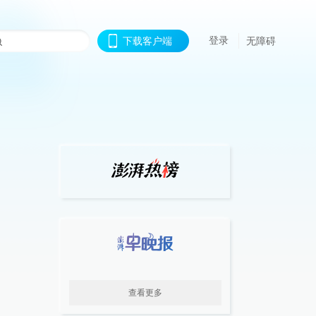
登录
下载客户端
无障碍
查看更多