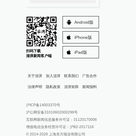
Android版
iPhone版
扫码下载
iPad版
澎湃新闻客户端
关于澎湃
加入澎湃
联系我们
广告合作
法律声明
隐私政策
澎湃矩阵
新闻报料
报料热线: 021-962866
澎湃新闻微博
沪ICP备14003370号
报料邮箱: news@thepaper.cn
澎湃新闻公众号
沪公网安备31010602000299号
澎湃新闻抖音号
互联网新闻信息服务许可证：31120170006
派生万物开放平台
增值电信业务经营许可证：沪B2-2017116
© 2014-
2026
上海东方报业有限公司
IP SHANGHAI