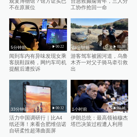
观复博物馆？馆方证实已
台急救癫痫青年，三人分
不在原展位
工协作抢回一命
00:22
00:38
5分钟前
23分钟前
闻到车内有异味发现女乘
游客驾车被困河道，乌鲁
客脱鞋踩椅，网约车司机
木齐一对父子骑马牵引救
提醒后遭投诉
出
00:32
00:18
33分钟前
1小时前
活力中国调研行｜比A4
伊朗总统：最高领袖穆杰
纸还薄！来看合肥维信诺
塔巴决策过程遭人利用
自研柔性超薄曲面屏