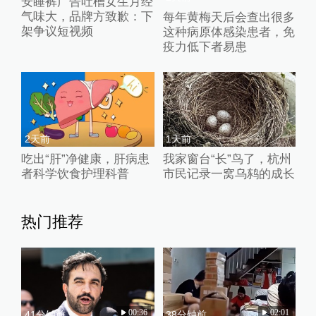
安睡裤广告吐槽女生月经
气味大，品牌方致歉：下
每年黄梅天后会查出很多
架争议短视频
这种病原体感染患者，免
疫力低下者易患
2天前
1天前
吃出“肝”净健康，肝病患
我家窗台“长”鸟了，杭州
者科学饮食护理科普
市民记录一窝乌鸫的成长
热门推荐
00:36
02:01
41分钟前
38分钟前