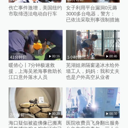
伤亡事件激增，美国纽约
女子利用平台漏洞0元薅
市取缔违法电动自行车
3000多台电器，警方：
已依法采取刑事强制措施
00:16
00:46
41分钟前
1小时前
暖侬心丨7分钟极速救
芜湖姐弟隔窗递冰水给外
援，上海吴淞海事救助长
墙工人，妈妈：我和丈夫
江口意外落水人员
也是户外高空从业者
00:29
00:30
2小时前
刚刚
海口疑似被盗佛像已搬离
医院收费员飞身翻出服务