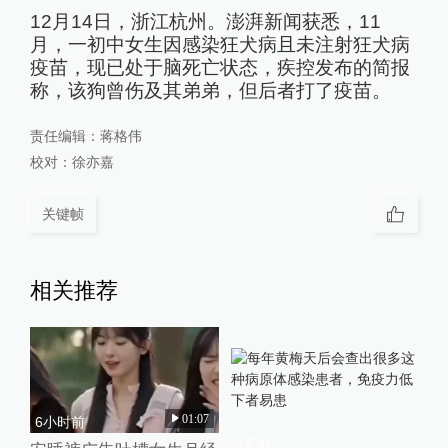
12月14日，浙江杭州。澎湃新闻获悉，11
月，一初中女生因感染狂犬病且未注射狂犬病
疫苗，现已处于脑死亡状态，疾控发布的简报
称，该狗曾伤及其弟弟，但后者打了疫苗。
责任编辑：
蒋格伟
校对：
徐亦嘉
关键帧
相关推荐
01:07
6小时前
2天前