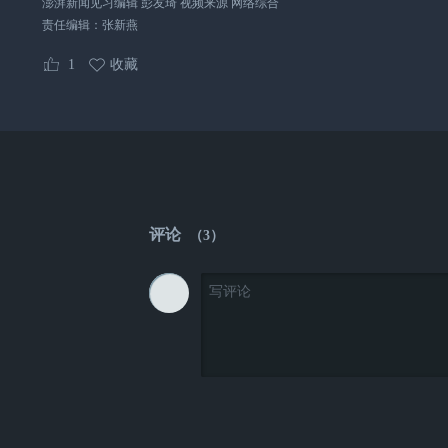
澎湃新闻见习编辑 彭友琦 视频来源 网络综合
责任编辑：
张新燕
1
收藏
评论
（
3
）