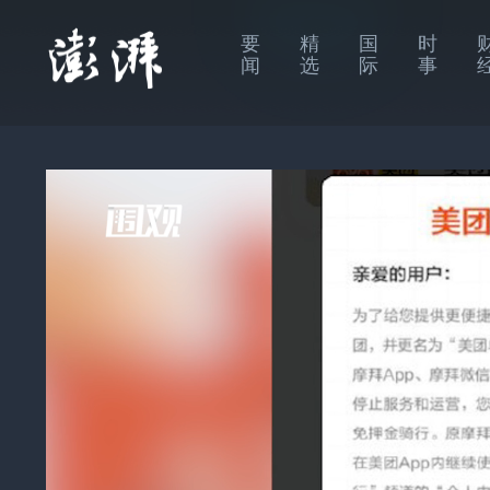
要
精
国
时
闻
选
际
事