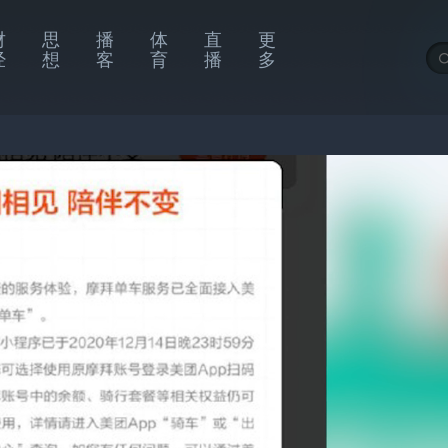
财
思
播
体
直
更
经
想
客
育
播
多