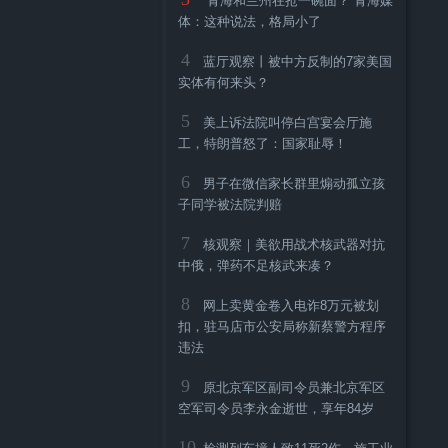
“青海和兰州在抢一碗面？”青海媒
体：这种说法，格局小了
4
蓝厅观察丨被中方反制的7家美国
实体有何来头？
5
美上诉法院叫停白宫宴会厅施
工，特朗普怒了：国家耻辱！
6
男子在微信家长群里煽动孤立孩
子同学被法院判赔
7
核观察｜美欲用战术核武器对抗
中俄，弹药不足核武来凑？
8
网上卖黄金卷入电诈8万元被划
扣，驻马店市公安局称新蔡警方程序
违法
9
原北京军区副司令员兼北京军区
空军司令员李永金逝世，享年84岁
10