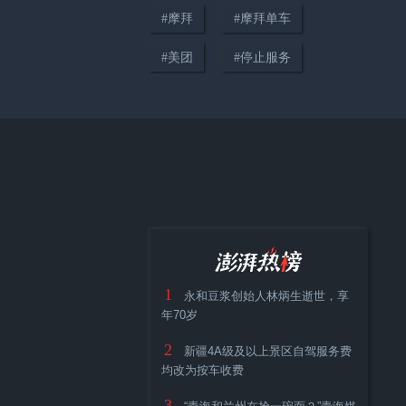
#
摩拜
#
摩拜单车
00:12
#
美团
#
停止服务
“这是刻在中国人骨子里的本
能”，车辆侧翻有人被困，多名路
人自发停车破窗救人
1
永和豆浆创始人林炳生逝世，享
年70岁
2
新疆4A级及以上景区自驾服务费
均改为按车收费
3