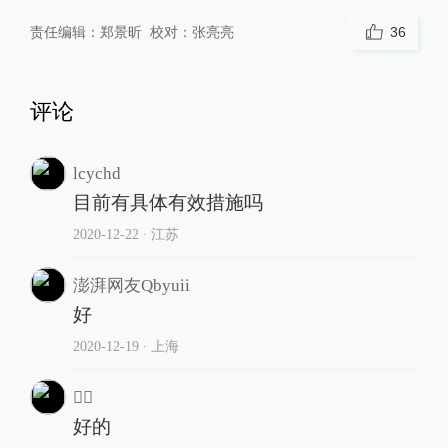
责任编辑：
郑景昕
校对：
张亮亮
36
评论
lcychd
目前有具体有效措施吗
2020-12-22
∙ 江苏
澎湃网友Qbyuii
好
2020-12-19
∙ 上海

好的