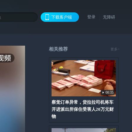
登录
下载客户端
无障碍
相关推荐
更多>
00:35
察觉订单异常，货拉拉司机将车
开进派出所保住受害人20万元财
物