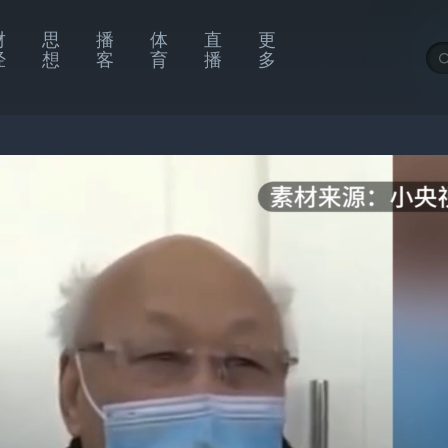
财
思
播
体
直
更
经
想
客
育
播
多