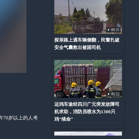
00:31
探亲路上遇车辆侧翻，民警扎破
安全气囊救出被困司机
00:52
运鸡车途经四川广元突发故障司
机求助，消防员喷水为1300只
70岁以上的人考
鸡“续命”