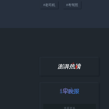
#
老司机
#
考驾照
每天都要，65岁大爷确诊癌症，
医生怒斥：这么大年纪不懂控制
查看更多