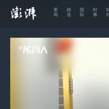
要
精
国
时
闻
选
际
事