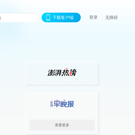
登录
下载客户端
无障碍
查看更多