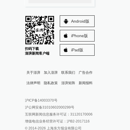
Android版
iPhone版
扫码下载
iPad版
澎湃新闻客户端
关于澎湃
加入澎湃
联系我们
广告合作
法律声明
隐私政策
澎湃矩阵
新闻报料
报料热线: 021-962866
澎湃新闻微博
沪ICP备14003370号
报料邮箱: news@thepaper.cn
澎湃新闻公众号
沪公网安备31010602000299号
澎湃新闻抖音号
互联网新闻信息服务许可证：31120170006
派生万物开放平台
增值电信业务经营许可证：沪B2-2017116
© 2014-
2026
上海东方报业有限公司
IP SHANGHAI