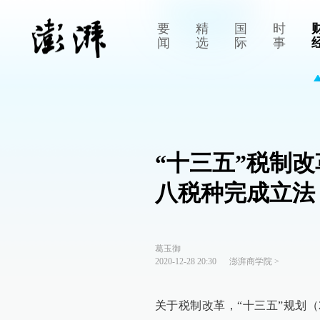
要
精
国
时
闻
选
际
事
“十三五”税制
八税种完成立法
葛玉御
2020-12-28 20:30
澎湃商学院
>
关于税制改革，“十三五”规划（2