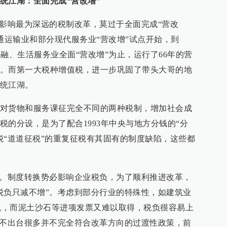
统江湖：全面完成“营改增”
、影响最为深远的税制改革，莫过于全面完成“营改
的交通运输业和部分现代服务业“营改增”试点开始，到
、金融、生活服务业全面“营改增”为止，运行了66年的营
。而第一大税种增值税，进一步巩固了带头大哥的地
统江湖。
对货物和服务课征完全不同的两种税制，增加社会成
税的分设，是为了配合1993年中央与地方分钱的“分
税“道道征税”的重复征税有其固有的制度缺陷，这些都
易。制度转换势必影响企业税负，为了顺利推进改革，
税负只减不增”。考虑到部分行业的特殊性，如建筑业
值税，而泥土沙石等进项发票又难以取得，税负很容易上
得不出台很多并不完全符合改革方向的过渡性政策，前