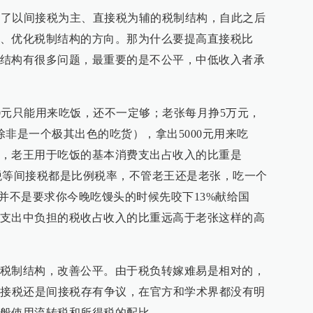
形成了以间接税为主、直接税为辅的税制结构，自此之后
、优化税制结构的方向。那为什么要提高直接税比
结构有很多问题，最重要的是不公平，中低收入者承
00元只能用来吃饭，还不一定够；老张每月挣5万元，
除非是一个极其出色的吃货），拿出5000元用来吃
，老王用于吃饭的基本消费支出占收入的比重是
值税等间接税都是比例税率，不管老王还是老张，吃一个
这并不是要求你今晚吃馒头的时候先咬下13%献给国
支出中负担的税收占收入的比重远高于老张这样的高
税制结构，改善公平。由于税负转嫁难易是相对的，
直接税还是间接税存有争议，在官方和学术界都没有明
般使用流转税和所得税的配比。