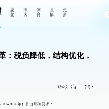
财
思
播
体
直
更
经
想
客
育
播
多
改革：税负降低，结构优化，
听全文
字号
016-2020年）作出明确要求：