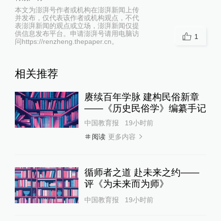
本文为澎湃号作者或机构在澎湃新闻上传
并发布，仅代表该作者或机构观点，不代
表澎湃新闻的观点或立场，澎湃新闻仅提
供信息发布平台。申请澎湃号请用电脑访
1
问https://renzheng.thepaper.cn。
相关推荐
赓续百年学脉 建构民俗新章
——《历史民俗学》编纂手记
中国教育报
19小时前
更多内容
阅读
循师者之道 赴未来之约——
评《为未来而为师》
中国教育报
19小时前