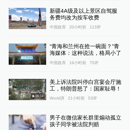
新疆4A级及以上景区自驾服
务费均改为按车收费
中国政库
20小时前
113
评
“青海和兰州在抢一碗面？”青
海媒体：这种说法，格局小了
中国政库
16小时前
75
评
美上诉法院叫停白宫宴会厅施
工，特朗普怒了：国家耻辱！
00:34
World湃
21小时前
53
评
男子在微信家长群里煽动孤立
孩子同学被法院判赔