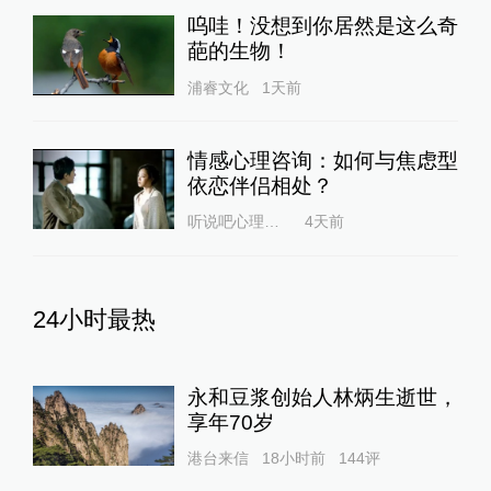
呜哇！没想到你居然是这么奇
葩的生物！
浦睿文化
1天前
情感心理咨询：如何与焦虑型
依恋伴侣相处？
听说吧心理咨询
4天前
24小时最热
永和豆浆创始人林炳生逝世，
享年70岁
港台来信
18小时前
144
评