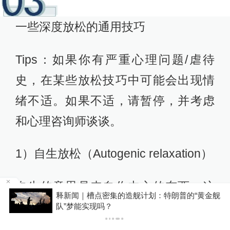
一些深度放松的通用技巧
Tips：如果你有严重心理问题/虐待
史，在某些放松技巧中可能会出现情
绪不适。如果不适，请暂停，并考虑
和心理咨询师谈谈。
1）自生放松（Autogenic relaxation）
自生的意思是来自你内心的东西。这
金舰
女子称丰胸术9个月后确诊乳腺癌，医美机构：
种放松技巧，使用视觉形象和身体意
手术不可能引发癌症，建议走司法途径
识来减轻压力。