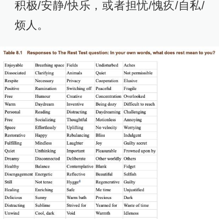
积极/安静/快乐，或者担忧/愧疚/自私/
烦人。