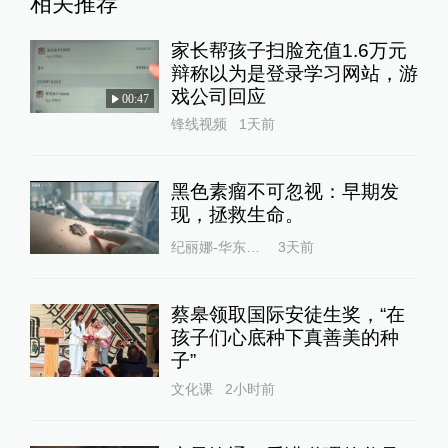
相关推荐
家长帮孩子扫脸充值1.6万元
辩称以为是登录学习网站，游
戏公司回应
00:47
锋线视频
1天前
黑色素瘤不可忽视：早期发
现，拯救生命。
纪丽娜-华东医院
3天前
蔡皋领取国际安徒生奖，“在
孩子们心底种下真善美的种
子”
文化课
2小时前