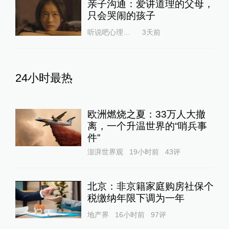
亲子沟通：爱讲道理的父母，
只会哭闹的孩子
听说吧心理咨询
3天前
24小时最热
欧洲燃烧之夏：33万人大撤
离，一个升温世界的“哨兵事
件”
澎湃世界观
19小时前
43
评
北京：非京籍家庭购房社保个
税缴纳年限下调为一年
地产界
16小时前
97
评