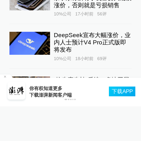
涨价，否则就是亏损销售
10%公司
17小时前
56
评
DeepSeek宣布大幅涨价，业
内人士预计V4 Pro正式版即
将发布
10%公司
18小时前
69
评
“抗生素牛蛙”后续：多地开展
管部
牛蛙食品安全检查或专项行动
你有权知道更多
下载APP
下载澎湃新闻客户端
澎湃质量观
20小时前
122
评
关于澎湃
|
联系我们
|
法律声明
|
澎湃广告