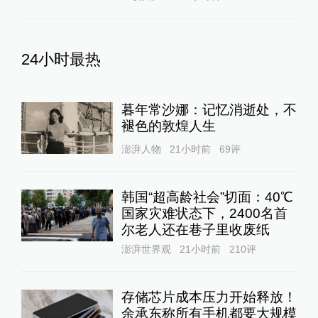
24小时最热
暮年常沙娜：记忆消逝处，不
褪色的敦煌人生
澎湃人物
21小时前
69
评
韩国“超高龄社会”切面：40℃
国家灾难状态下，2400名首
尔老人还在巷子里收废纸
澎湃世界观
21小时前
210
评
存储芯片成本压力开始释放！
余承东称所有手机都要大规模