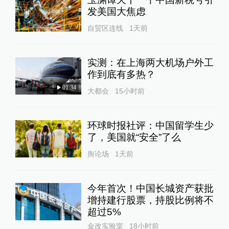
发美国大焦虑
自贸区连线
1天前
实测：在上海两大机场户外工
作到底有多热？
01:34
大都会
15小时前
环球时报社评：中国留学生少
了，美国就“安全”了么
舆论场
1天前
今年首次！中国长城资产获批
增持建行股票，持股比例将不
超过5%
金改实验室
18小时前