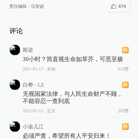
责任编辑：
伍智超
674
评论
斯诺
30小时？简直视生命如草芥，可恶至极
2021-01-13
∙ 未知
615赞
白桦 - LZ
无视国家法律，与人民生命财产不顾，
不能容忍一查到底
2021-01-13
∙ 北京
205赞
小渝儿江
必须严查，希望所有人平安归来！