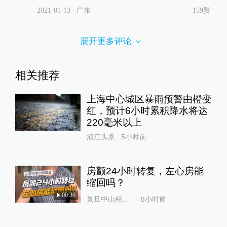
2021-01-13
∙ 广东
159赞
展开更多评论
相关推荐
上海中心城区暴雨预警由橙变
红，预计6小时累积降水将达
220毫米以上
浦江头条
5小时前
房颤24小时转复，左心房能
缩回吗？
00:30
复旦中山程蕾蕾
8小时前