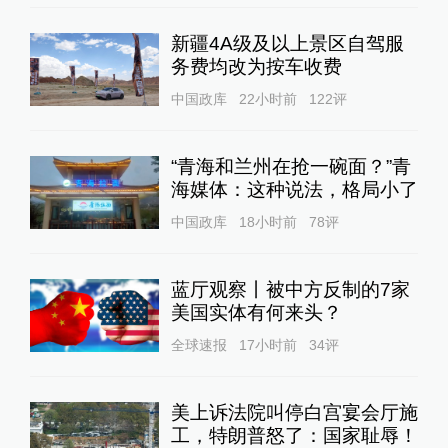
新疆4A级及以上景区自驾服
务费均改为按车收费
中国政库
22小时前
122
评
“青海和兰州在抢一碗面？”青
海媒体：这种说法，格局小了
中国政库
18小时前
78
评
蓝厅观察丨被中方反制的7家
美国实体有何来头？
全球速报
17小时前
34
评
美上诉法院叫停白宫宴会厅施
工，特朗普怒了：国家耻辱！