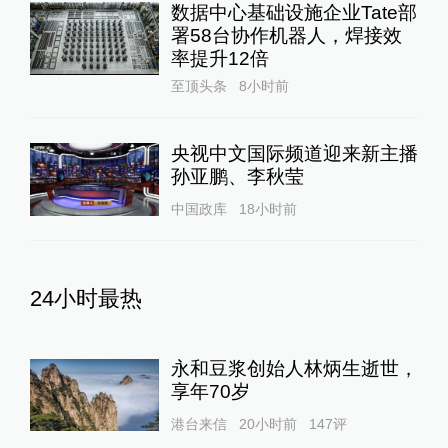
数据中心基础设施企业Tate部
署58台协作机器人，焊接效
率提升12倍
至顶头条
8小时前
央视中文国际频道迎来新主播
孙亚鹏、李秋莹
中国政库
18小时前
24小时最热
永和豆浆创始人林炳生逝世，
享年70岁
港台来信
20小时前
147
评