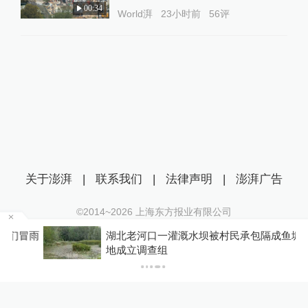
00:34
World湃
23小时前
56
评
关于澎湃
|
联系我们
|
法律声明
|
澎湃广告
©2014~
2026
上海东方报业有限公司
沪ICP证：沪B2-20170116 | 沪ICP备14003370号
雨
湖北老河口一灌溉水坝被村民承包隔成鱼塘，当
互联网新闻信息服务许可证：31120170006
地成立调查组
沪公网安备 31010602000299号