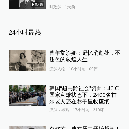
00:16
时政湃
1天前
24小时最热
暮年常沙娜：记忆消逝处，不
褪色的敦煌人生
澎湃人物
16小时前
69
评
韩国“超高龄社会”切面：40℃
国家灾难状态下，2400名首
尔老人还在巷子里收废纸
澎湃世界观
17小时前
210
评
存储芯片成本压力开始释放！