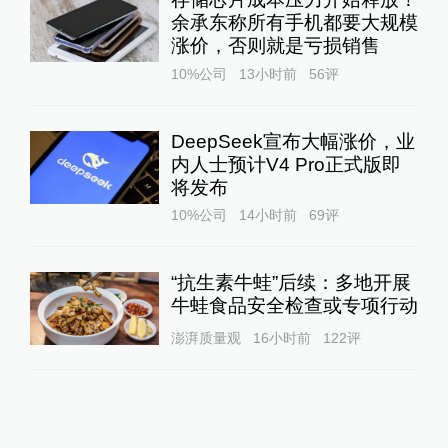
余承东称所有手机都要大规模
涨价，否则就是亏损销售
10%公司
13小时前
56
评
DeepSeek宣布大幅涨价，业
内人士预计V4 Pro正式版即
将发布
10%公司
14小时前
69
评
“抗生素牛蛙”后续：多地开展
牛蛙食品安全检查或专项行动
澎湃质量观
16小时前
122
评