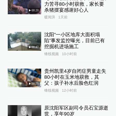
力苦寻80小时获救，家长要
杀猪摆宴感谢好心人
00:20
暖闻湃
1天前
沈阳“一小区地库大面积塌
陷”事发监控曝光，目前已有
挖掘机进场施工
00:47
锋线视频
10小时前
贵州凯里4岁自闭症男童走失
80小时在玉米地获救，其
父：孩子补水后脸色红润
00:26
锋线视频
12小时前
原沈阳军区副司令员石宝源逝
世，享年90岁