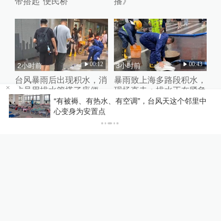
带搭起“便民桥”
播》
00:12
00:43
2小时前
3小时前
台风暴雨后出现积水，消
暴雨致上海多路段积水，
防员用排水管搭了座便
现场直击：排水正在紧急
民“水带桥”
进行中
者
“有被褥、有热水、有空调”，台风天这个邻里中
心变身为安置点
00:31
01:08
4小时前
4小时前
台风暴雨中一处窨井
乒乓嘉年华覆盖全城，邓
盖“离家出走”，他们合力
亚萍：这是以球会友的盛
化解险情
宴