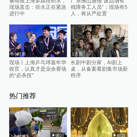
暴雨致上海多路段积水，
广东佛山通报“废品场有
现场直击：排水正在紧急
残障务工人员”：现场有5
进行中
人，将从严处置
8小时前
1天前
现场丨上海乒乓球嘉年华
长剧中剧分家，AI剧上
收官，认真才是业余赛场
桌，从备案看剧集市场新
的“必杀技”
秩序
热门推荐
00:28
00:21
1小时前
33分钟前