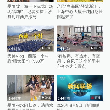
暴雨致上海一下沉式广场
台风“白海豚”登陆浙江，
现“瀑布”，记者实探：沙
上海中心大厦千吨阻尼器
袋封堵商户撤离
摆起来了
02:08
00:39
1小时前
2小时前
天路Vlog｜西藏一个村，
“有被褥、有热水、有空
靠“晒太阳”年入33万
调”，台风天这个邻里中
心变身为安置点
00:20
直播
1小时前
2小时前
暴雨积水阻归路，消防水
2026年8月9日《新闻联